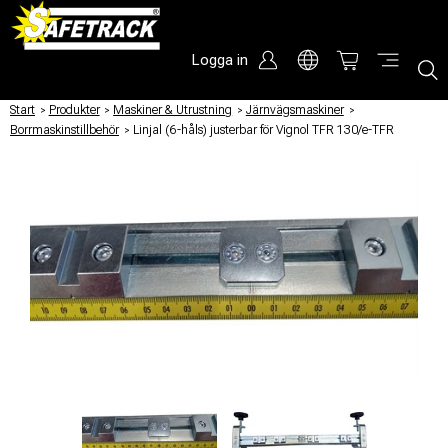
Logga in
Start
/
Produkter
/
Maskiner & Utrustning
/
Järnvägsmaskiner
/
Borrmaskinstillbehör
/
Linjal (6-håls) justerbar för Vignol TFR 130/e-TFR