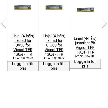
Linjal (4-håls)
Linjal (4-håls)
Linjal (4-håls)
fixerad för
fixerad för
justerbar för
BV50 för
UIC60 för
k
Vignol TFR
Vignol TFR
Vignol TFR
130/e-TFR
130/e-TFR
130/e-TFR
5952080
5952078
5952079
Logga in för
Logga in för
Logga in för
L
pris
pris
pris