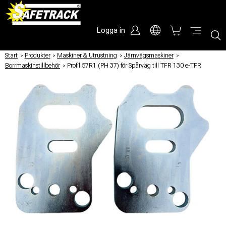
Logga in
Start
/
Produkter
/
Maskiner & Utrustning
/
Järnvägsmaskiner
/
Borrmaskinstillbehör
/
Profil 57R1 (PH 37) för Spårväg till TFR 130 e-TFR