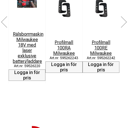
Rälsborrmaskin
Milwaukee
Profilmall
Profilmall
18V med
100RA
100RE
laser
Milwaukee
Milwaukee
exklusive
595262243
595262242
batteri/laddare
Logga in för
Logga in för
L
59526220
pris
pris
Logga in för
pris