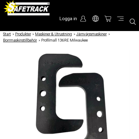
Logga in
Start
/
Produkter
/
Maskiner & Utrustning
/
Järnvägsmaskiner
/
Borrmaskinstillbehör
/
Profilmall 136RE Milwaukee