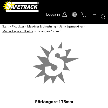
Logga in
Start
/
Produkter
/
Maskiner & Utrustning
/
Järnvägsmaskiner
/
Mutterdragare Tillbehör
/
Förlängare 175mm
Förlängare 175mm