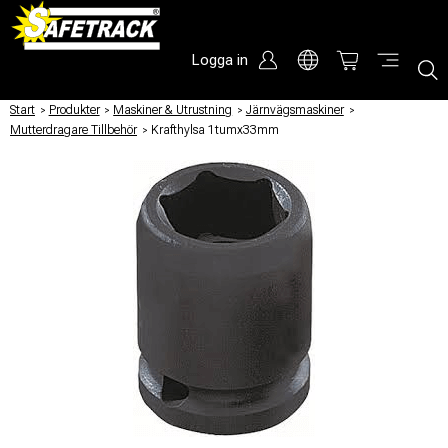
Logga in
Start
/
Produkter
/
Maskiner & Utrustning
/
Järnvägsmaskiner
/
Mutterdragare Tillbehör
/
Krafthylsa 1tumx33mm