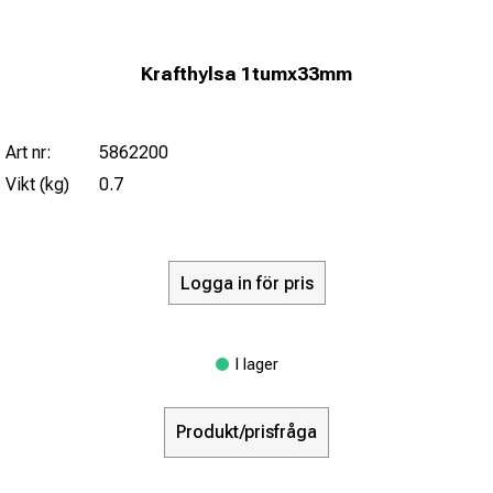
Krafthylsa 1tumx33mm
Art nr:
5862200
Vikt (kg)
0.7
Logga in för pris
I lager
Produkt/prisfråga