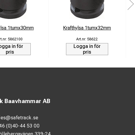
hylsa 1tumx30mm
Krafthylsa 1tumx32mm
5862100
58622
ogga in för
Logga in för
pris
pris
ck Baavhammar AB
les@safetrack.se
46 (0)40-44 53 00
öllebergavägen 339-24