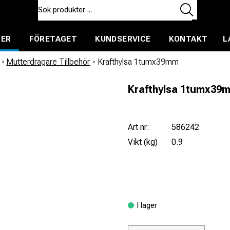
TER
FÖRETAGET
KUNDSERVICE
KONTAKT
L
ent för uthyrning
/
Mutterdragare Tillbehör
/
Krafthylsa 1tumx39mm
Krafthylsa 1tumx39
Art nr:
586242
Vikt (kg)
0.9
I lager