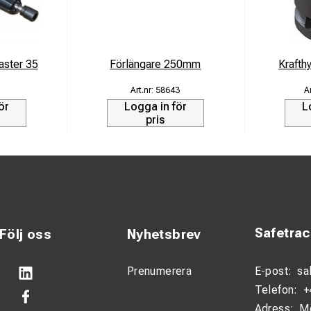
aster 35
Förlängare 250mm
Kraft
58643
ör
Logga in för
L
pris
Safetra
Följ oss
Nyhetsbrev
Prenumerera
E-post:
sa
Telefon:
+
Adress:
M