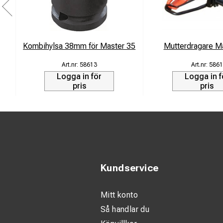
Kombihylsa 38mm för Master 35
Mutterdragare M
58613
5861
Logga in för
Logga in f
pris
pris
Kundservice
Mitt konto
Så handlar du