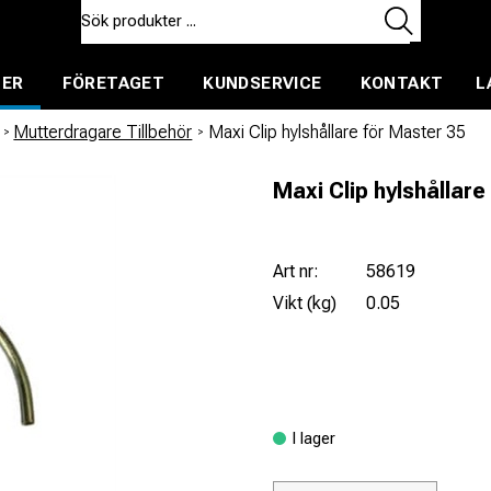
TER
FÖRETAGET
KUNDSERVICE
KONTAKT
L
ent för uthyrning
/
Mutterdragare Tillbehör
/
Maxi Clip hylshållare för Master 35
Maxi Clip hylshållare
Art nr:
58619
Vikt (kg)
0.05
I lager