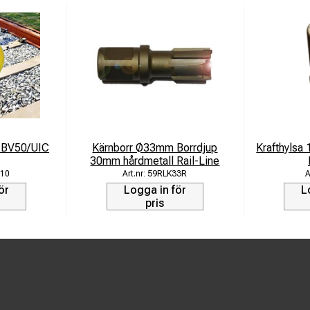
t BV50/UIC
Kärnborr Ø33mm Borrdjup
Krafthylsa
30mm hårdmetall Rail-Line
10
59RLK33R
ör
Logga in för
L
pris