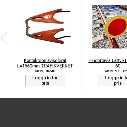
Kontaktdon avisolerat
Hindertavla Lättvik
L=1660mm TRAFIKVERKET
60
7034B
971162
Logga in för
Logga in f
pris
pris