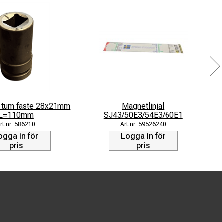
 1tum fäste 28x21mm
Magnetlinjal
L=110mm
SJ43/50E3/54E3/60E1
586210
59526240
ogga in för
Logga in för
pris
pris