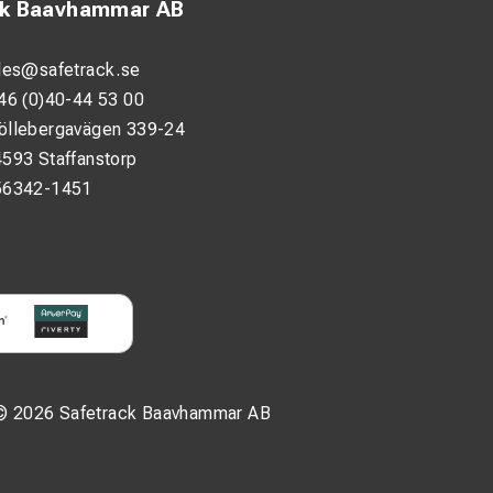
ck Baavhammar AB
les@safetrack.se
46 (0)40-44 53 00
öllebergavägen 339-24
593 Staffanstorp
56342-1451
© 2026 Safetrack Baavhammar AB