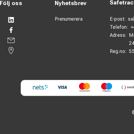
Safetra
Följ oss
Nyhetsbrev
Prenumerera
E-post:
sa
Telefon:
+
Adress:
M
24
Reg.no:
5