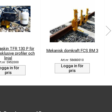
askin TFR 130 P för
Mekanisk domkraft FCS BM 3
xklusive profiler och
linjal
58680010
5952000
Logga in för
ogga in för
pris
pris