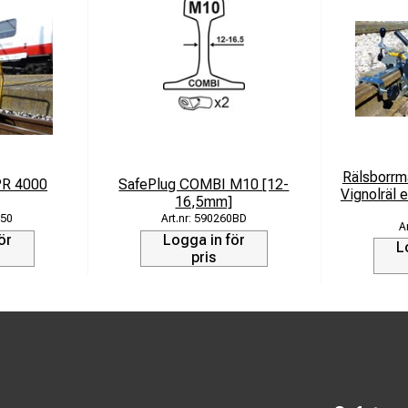
Rälsborrm
PR 4000
SafePlug COMBI M10 [12-
Vignolräl e
16,5mm]
50
590260BD
ör
Logga in för
L
pris