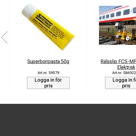
Superborrpasta 50g
Rälsslip FCS-M
Elektrisk
59579
586922
Logga in för
Logga in f
pris
pris