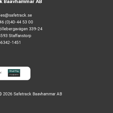
ck Baavhammar AB
les@safetrack.se
46 (0)40-44 53 00
öllebergavägen 339-24
593 Staffanstorp
56342-1451
© 2026 Safetrack Baavhammar AB