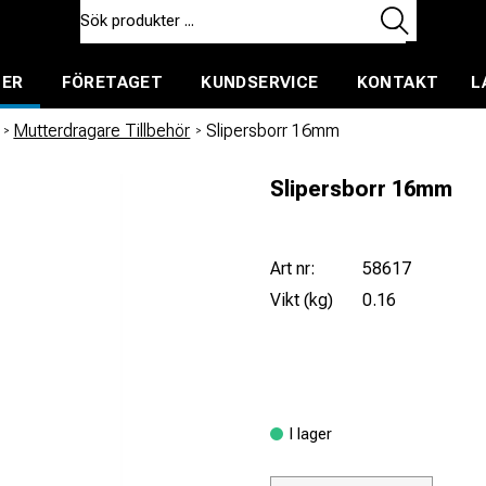
TER
FÖRETAGET
KUNDSERVICE
KONTAKT
L
ent för uthyrning
/
Mutterdragare Tillbehör
/
Slipersborr 16mm
Slipersborr 16mm
Art nr:
58617
Vikt (kg)
0.16
I lager