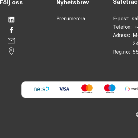
Safetra
Följ oss
Nyhetsbrev
Prenumerera
E-post:
sa
Telefon:
+
Adress:
M
24
Reg.no:
5