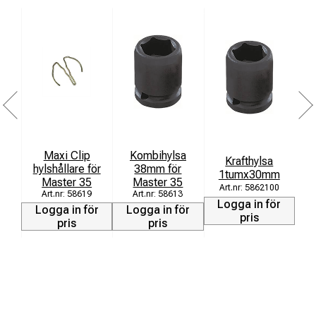
Maxi Clip
Kombihylsa
Krafthylsa
hylshållare för
38mm för
1tumx30mm
Master 35
Master 35
5862100
58619
58613
Logga in för
Logga in för
Logga in för
pris
pris
pris