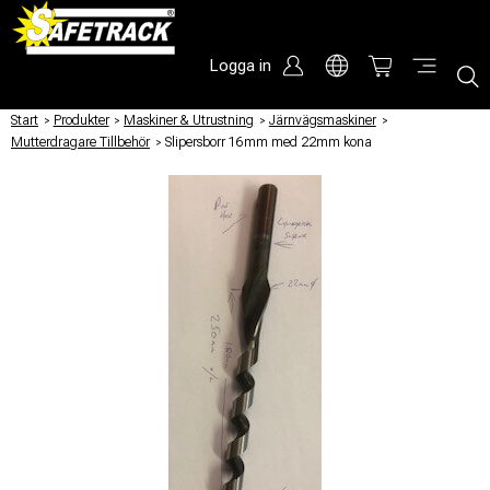
Logga in
Start
/
Produkter
/
Maskiner & Utrustning
/
Järnvägsmaskiner
/
Mutterdragare Tillbehör
/
Slipersborr 16mm med 22mm kona