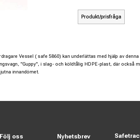
Produkt/prisfråga
rdragare Vessel ( safe 5860) kan underlättas med hjälp av denna
ingsvagn, "Guppy", i slag- och köldtålig HDPE-plast, där också m
gjutna innandömet.
Safetra
Följ oss
Nyhetsbrev