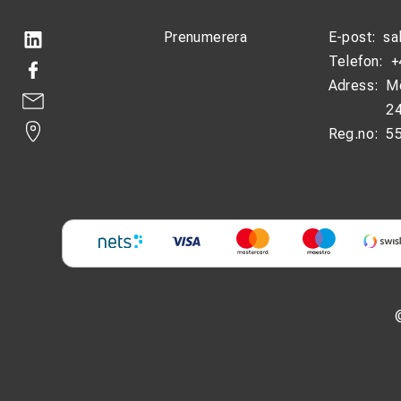
Prenumerera
E-post:
sa
Telefon:
+
Adress:
M
24
Reg.no:
5