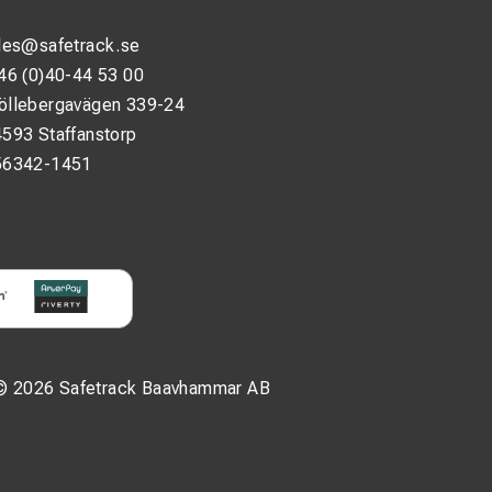
les@safetrack.se
46 (0)40-44 53 00
öllebergavägen 339-24
593 Staffanstorp
56342-1451
© 2026 Safetrack Baavhammar AB