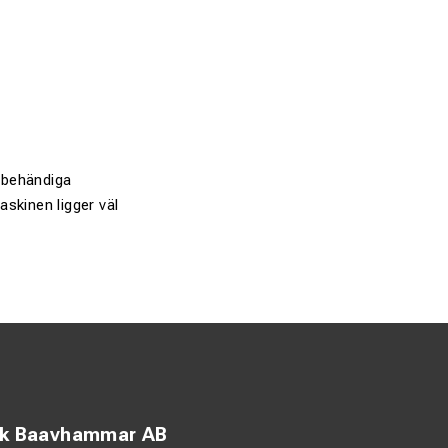
 behändiga
askinen ligger väl
ck Baavhammar AB