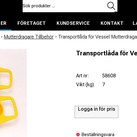
TER
FÖRETAGET
KUNDSERVICE
KONTAKT
L
ent för uthyrning
/
Mutterdragare Tillbehör
/
Transportlåda för Vessel Mutterdraga
Transportlåda för V
Art nr:
58608
Vikt (kg)
7
Logga in för pris
Beställningsvara