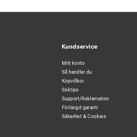
Ribbad botten
Mångsidig an
Robust konstr
Flexibelt fäs
Kundservice
lastarfäste v
Mitt konto
Vi erbjuder även s
Så handlar du
vid tyngre arbetsm
Köpvillkor
Tillgängliga standa
1800 mm, 2000 mm
Söktips
Support/Reklamation
Fäste: S60 (bakåt)
Förlängd garanti
Lutad rygg (10 gr)
Säkerhet & Cookies