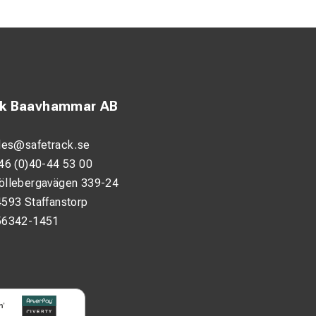
onsplanering.
lbarhet.
 kombinerbart med
ck Baavhammar AB
les@safetrack.se
aktblad – perfekt
46 (0)40-44 53 00
öllebergavägen 339-24
593 Staffanstorp
56342-1451
 Konade gavlar,