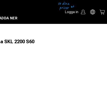
Logga in
ADDA NER
Säkerhetssystem och övervakningssystem
a SKL 2200 S60