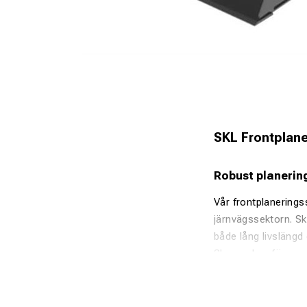
SKL Frontplane
Robust planeri
Vår frontplanerings
järnvägssektorn. Sko
både lång livslängd
Skopan kan förses 
arbetsförhållanden 
ett lastarfäste för ö
Funktioner & För