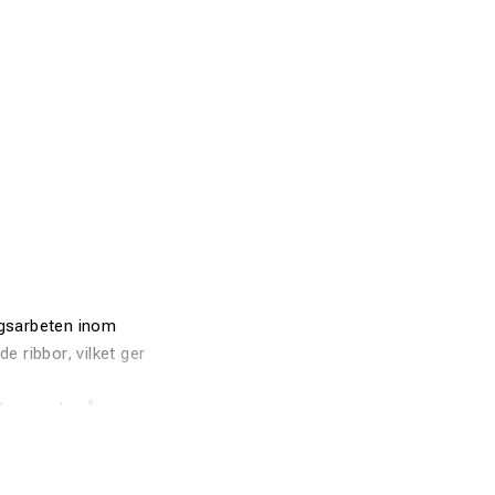
ngsarbeten inom
e ribbor, vilket ger
 beroende på
 kombinera det med