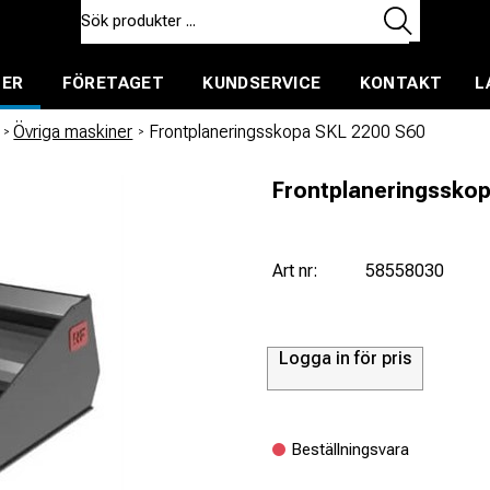
TER
FÖRETAGET
KUNDSERVICE
KONTAKT
L
ent för uthyrning
/
Övriga maskiner
/
Frontplaneringsskopa SKL 2200 S60
Frontplaneringsskop
Art nr:
58558030
Logga in för pris
Beställningsvara