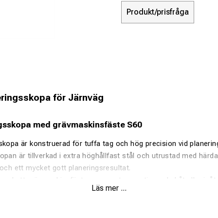
Produkt/prisfråga
ringsskopa för Järnväg
ngsskopa med grävmaskinsfäste S60
skopa är konstruerad för tuffa tag och hög precision vid planeri
pan är tillverkad i extra höghållfast stål och utrustad med härdad
 och ett mycket gott planeringsresultat.
med ett grävmaskinsfäste som svetsas antingen bakåt eller inåt
Läs mer ...
och önskemål. När fästet svetsas inåt finns även möjlighet att
kad flexibilitet.
delar