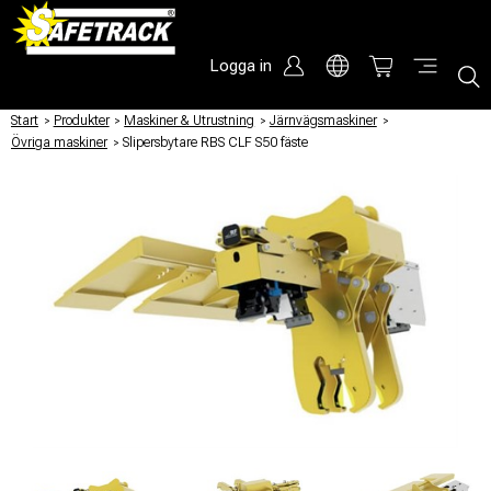
Logga in
Start
/
Produkter
/
Maskiner & Utrustning
/
Järnvägsmaskiner
/
Övriga maskiner
/
Slipersbytare RBS CLF S50 fäste