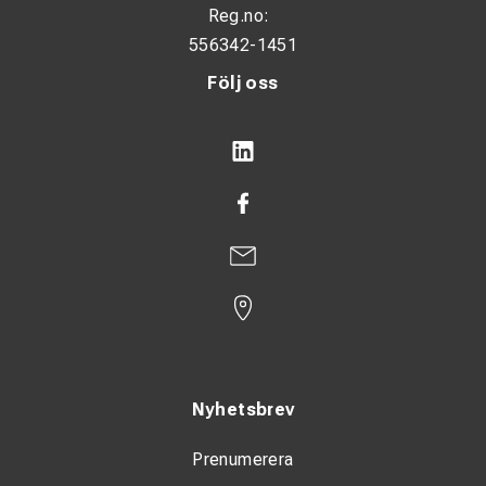
Reg.no:
MASKINKRAV
556342-1451
En dubbelverkande hydraulkrets. En elektrisk styrsignal.
Konstant ström + / -. Pedal alt. knapp för styrsignal.
Följ oss
Arbetstryck: max. 20 MPa (200 bar)
Oljeflöde: 30 - 60 l/min
Nyhetsbrev
Prenumerera