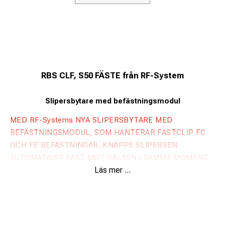
RBS CLF, S50 FÄSTE från RF-System
Slipersbytare med befästningsmodul
MED RF-Systems NYA SLIPERSBYTARE MED
BEFÄSTNINGSMODUL, SOM HANTERAR FASTCLIP FC
OCH FE BEFÄSTNINGAR, KNÄPPS SLIPERSEN
AUTOMATISKT FAST MOT RÄLSEN I SAMMA MOMENT
Läs mer ...
SOM BYTE AV SLIPERSEN SKER
Slipersbytaren med befästningsmoduler bygger på RF-
Systems klassiska och välbeprövade slipersbytare RBS.
Väl utprövade vinklar och styrka i bladet är desamma, men
nu med automatisk knäppning av befästningen.