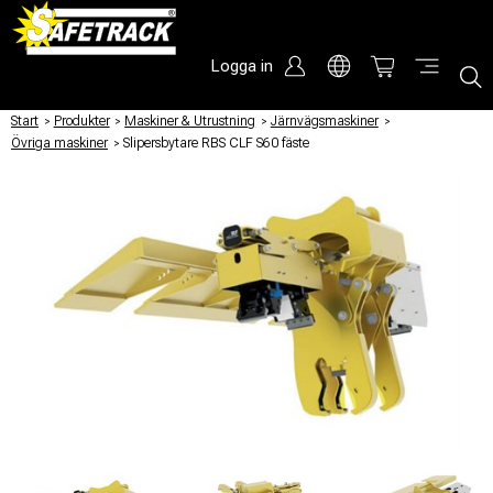
Logga in
Start
/
Produkter
/
Maskiner & Utrustning
/
Järnvägsmaskiner
/
Övriga maskiner
/
Slipersbytare RBS CLF S60 fäste