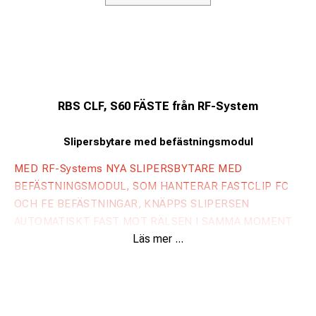
RBS CLF, S60 FÄSTE från RF-System
Slipersbytare med befästningsmodul
MED RF-Systems NYA SLIPERSBYTARE MED
BEFÄSTNINGSMODUL, SOM HANTERAR FASTCLIP FC
OCH FE BEFÄSTNINGAR, KNÄPPS SLIPERSEN
AUTOMATISKT FAST MOT RÄLSEN I SAMMA MOMENT
Läs mer ...
SOM BYTE AV SLIPERSEN SKER
Slipersbytaren med befästningsmoduler bygger på RF-
Systems klassiska och välbeprövade slipersbytare RBS.
Väl utprövade vinklar och styrka i bladet är desamma, men
nu med automatisk knäppning av befästningen.