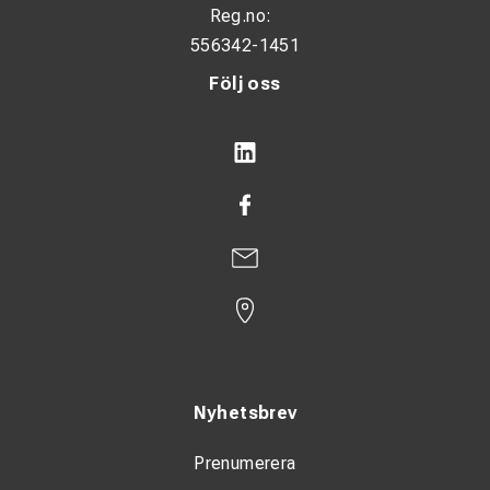
Reg.no:
MASKINKRAV
556342-1451
En dubbelverkande hydraulkrets. En elektrisk styrsignal.
Konstant ström + / -. Pedal alt. knapp för styrsignal.
Följ oss
Arbetstryck: max. 20 MPa (200 bar)
Oljeflöde: 30 - 60 l/min
Nyhetsbrev
Prenumerera