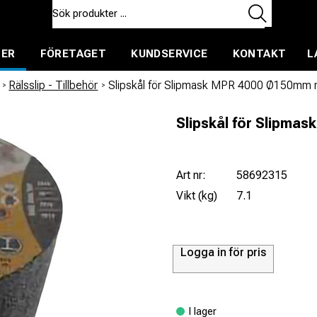
TER
FÖRETAGET
KUNDSERVICE
KONTAKT
L
ent för uthyrning
/
Rälsslip - Tillbehör
/
Slipskål för Slipmask MPR 4000 Ø150mm 
Slipskål för Slipma
Art nr:
58692315
Vikt (kg)
7.1
Logga in för pris
I lager