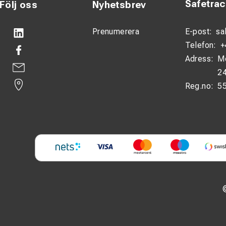
Safetra
Följ oss
Nyhetsbrev
Prenumerera
E-post:
sa
Telefon:
+
Adress:
M
24
Reg.no:
5