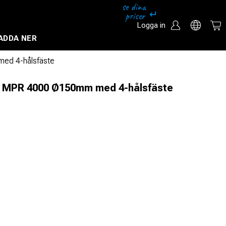
Logga in
ADDA NER
Säkerhetssystem och övervakningssystem
med 4-hålsfäste
sk MPR 4000 Ø150mm med 4-hålsfäste