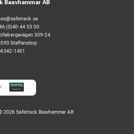
ck Baavhammar AB
les@safetrack.se
46 (0)40-44 53 00
öllebergavägen 339-24
593 Staffanstorp
56342-1451
© 2026 Safetrack Baavhammar AB