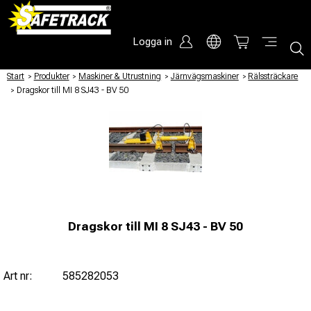
Logga in
Start
/
Produkter
/
Maskiner & Utrustning
/
Järnvägsmaskiner
/
Rälssträckare
/
Dragskor till MI 8 SJ43 - BV 50
Dragskor till MI 8 SJ43 - BV 50
Art nr:
585282053