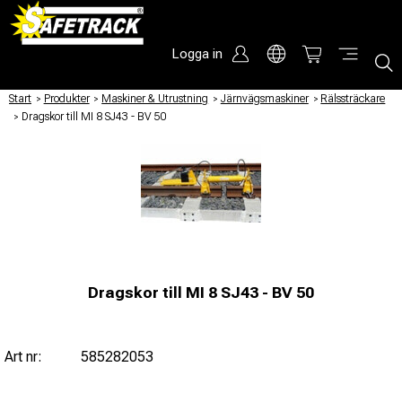
Logga in
Start
/
Produkter
/
Maskiner & Utrustning
/
Järnvägsmaskiner
/
Rälssträckare
/
Dragskor till MI 8 SJ43 - BV 50
Dragskor till MI 8 SJ43 - BV 50
Art nr:
585282053