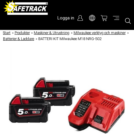
Logga in
Start
/
Produkter
/
Maskiner & Utrustning
/
Milwaukee verktyg och maskiner
/
Batterier & Laddare
/
BATTERI KIT Milwaukee M18 NRG-502