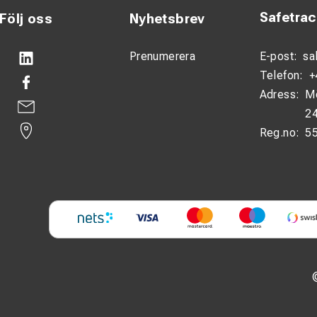
Safetra
Följ oss
Nyhetsbrev
Prenumerera
E-post:
sa
Telefon:
+
Adress:
M
24
Reg.no:
5