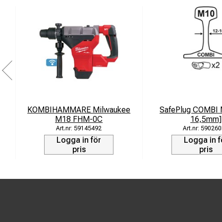
KOMBIHAMMARE Milwaukee
SafePlug COMBI 
M18 FHM-0C
16,5mm]
59145492
59026
Logga in för
Logga in f
pris
pris