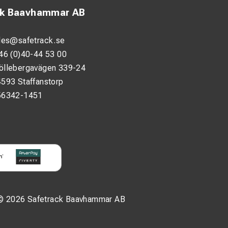
ck Baavhammar AB
les@safetrack.se
46 (0)40-44 53 00
öllebergavägen 339-24
593 Staffanstorp
56342-1451
© 2026 Safetrack Baavhammar AB