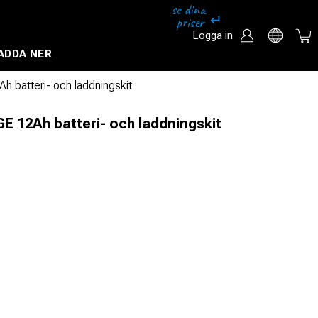
Logga in
ADDA NER
Säkerhetssystem och övervakningssystem
batteri- och laddningskit
 12Ah batteri- och laddningskit