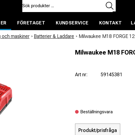
TER
FÖRETAGET
KUNDSERVICE
KONTAKT
L
ent för uthyrning
g och maskiner
/
Batterier & Laddare
/
Milwaukee M18 FORGE 12Ah 
Milwaukee M18 FORGE
Art nr:
59145381
Beställningsvara
Produkt/prisfråga