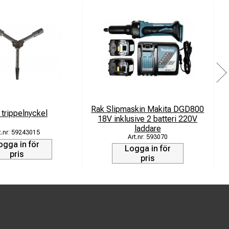
Rak Slipmaskin Makita DGD800
 trippelnyckel
18V inklusive 2 batteri 220V
V
laddare
59243015
593070
ogga in för
Logga in för
pris
pris