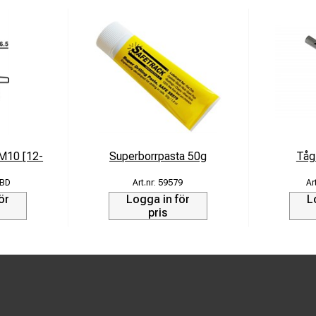
M10 [12-
Superborrpasta 50g
Tåg
0BD
59579
ör
Logga in för
L
pris