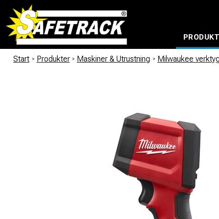
PRODUK
VATTENTÄTA VÄSKOR OCH RYGGSÄCKAR
SafeBond MAX Förbrukningsmateriel
Snipp & Snapp Hardlock Kabelrör SRS
Snipp & Snapp Hardlock Kabelrör SRN
Aluminiumförbindningar för borrade anslutningar
Kontaktledningsinstrum
Start
/
Produkter
/
Maskiner & Utrustning
/
Milwaukee verkty