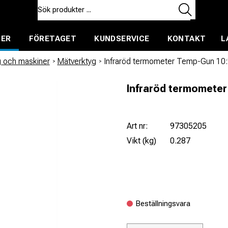
TER
FÖRETAGET
KUNDSERVICE
KONTAKT
L
ent för uthyrning
g och maskiner
/
Mätverktyg
/
Infraröd termometer Temp-Gun 10
Infraröd termomete
Art nr:
97305205
Vikt (kg)
0.287
Beställningsvara