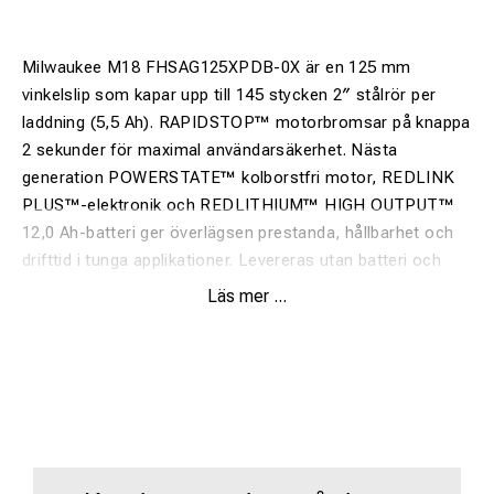
Milwaukee M18 FHSAG125XPDB-0X är en 125 mm
vinkelslip som kapar upp till 145 stycken 2″ stålrör per
laddning (5,5 Ah). RAPIDSTOP™ motorbromsar på knappa
2 sekunder för maximal användarsäkerhet. Nästa
generation POWERSTATE™ kolborstfri motor, REDLINK
PLUS™-elektronik och REDLITHIUM™ HIGH OUTPUT™
12,0 Ah-batteri ger överlägsen prestanda, hållbarhet och
drifttid i tunga applikationer. Levereras utan batteri och
laddare.
Läs mer ...
- Icke låsbar paddelbrytare men skyddsfunktion som
förebygger automatisk start.
- Anti-vibrationshandtag på sidan för lägre vibrationer.
- FIXTEC™ för verktygsfria skivbyten.
- Avtagbar dammskärm för att förhindra dammintag
förlänger motorns livslängd.