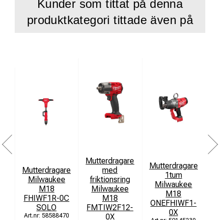
Kunder som tittat på denna
produktkategori tittade även på
Tekniska data
Batterityp: Li-ion
Max. såghöjd: 33 mm
Obelastad hastighet (varv/min): 9000
Skivdiameter: 125 mm
Spindelstorlek: M14
Strömbrytare: Paddelbrytare (Dödmansgrepp)
Volt: 18V
Mutterdragare
Mutterdragare
Levereras med
Mutterdragare
med
1tum
Milwaukee
friktionsring
Milwaukee
AVS-sidohandtag
M18
Milwaukee
M18
FHIWF1R-0C
M18
ONEFHIWF1-
FIXTEC™-mutter
SOLO
FMTIW2F12-
0X
58588470
0X