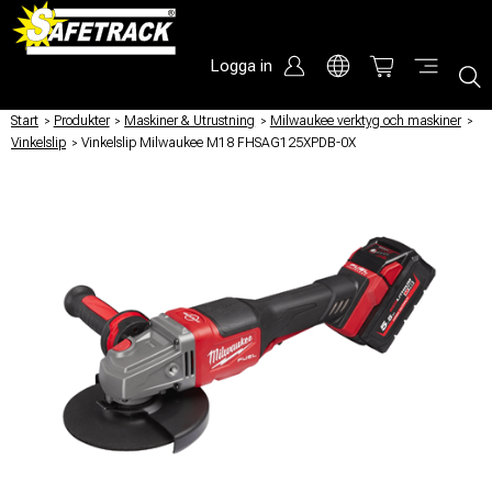
Logga in
Start
/
Produkter
/
Maskiner & Utrustning
/
Milwaukee verktyg och maskiner
/
Vinkelslip
/
Vinkelslip Milwaukee M18 FHSAG125XPDB-0X