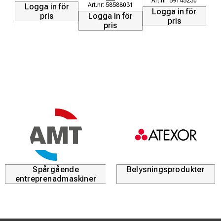
59145230
2x dammskydd
58588031
Logga in för
Logga in för
pris
Logga in för
125 mm Safety Guard
pris
pris
Staplingsbar HD box
Spårgående
Belysningsprodukter
entreprenadmaskiner