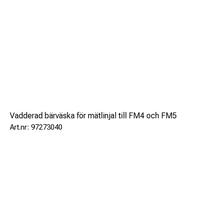
Dimensions/weight of the measuring instrument (mm)/(kg)
258 x 108 x 101/2,2
Dimensions/weight of the measuring bar (cm)/(kg) 173 x
21 x 14/5
Dimensions/gross weight of the transport case (cm)/(kg)
54 x 15 x 24/6
Dimension shipping package/gross weight (cm)/(kg) 180 x
37 x 37/16
Scope of supply
Vadderad bärväska för mätlinjal till FM4 och FM5
Measuring instrument FM4 LO
97273040
Tool for battery cover
Aluminum transport case
Measuring bar
Documentation (English, other languages on request)