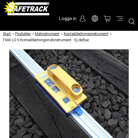
Logga in
Start
/
Produkter
/
Mätinstrument
/
Kontaktledningsinstrument
/
FM4 LO S Kontaktledningsmätinstrument - Ej delbar