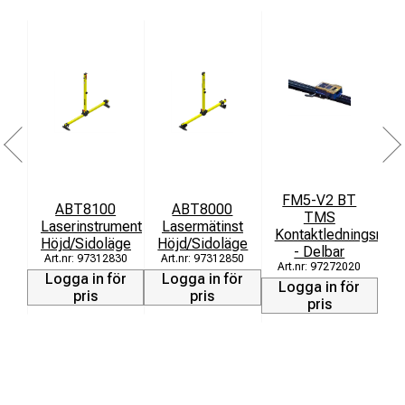
FM5-V2 BT
ABT8100
ABT8000
F
TMS
Laserinstrument
Lasermätinst
K
Kontaktledningsmäti
Höjd/Sidoläge
Höjd/Sidoläge
- Delbar
97312830
97312850
97272020
Logga in för
Logga in för
L
Logga in för
pris
pris
pris