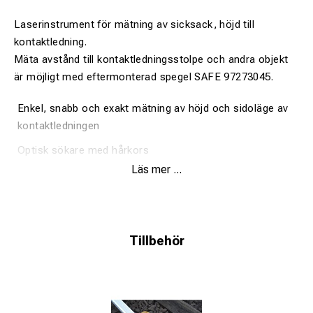
Laserinstrument för mätning av sicksack, höjd till
kontaktledning.
Mäta avstånd till kontaktledningsstolpe och andra objekt
är möjligt med eftermonterad spegel SAFE 97273045.
Enkel, snabb och exakt mätning av höjd och sidoläge av
kontaktledningen
Optisk sökare med hårkors
Läs mer ...
Isolerad
Drivs av AAA batteri
Praktisk aluminiumväska medföljer
Tillbehör
För spårvidd 1435mm men kan levereras i valfri längd
Fast spegel
Ej delbar (Se SAFE 97273020 för delbart instrument)