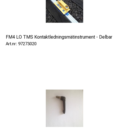
Bakgrundsbelyst display
Ingår lampa för kontaktledning
Stagger of the overhead contact line
(to the centre of track gauge)
FM4 LO TMS Kontaktledningsmätinstrument - Delbar
Measuring bar (guide rail) for track gauge (mm) 1435
97273020
(other track gauges or units on request)
Measuring range left to right (mm) ± 700
Scale value of measuring bar (mm) 1
System measuring accuracy (mm) ± 5
Height of the overhead contact line
(above top of the rail)
Measuring range of the laser (m) to 60
Measured value resolution (smallest unit displayed) (mm)
1
Factory setting (m) 0.000
Optional unit settings (in the factory) (ft)/(in) 0.00/0. 1/32
Measuring accuracy laser/system (mm) ± 1,5/±3 *