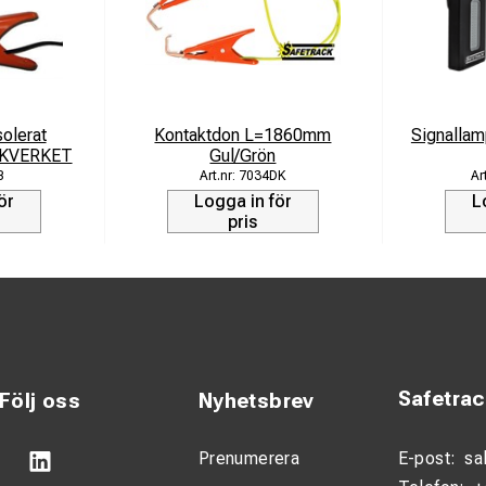
olerat
Kontaktdon L=1860mm
Signallam
IKVERKET
Gul/Grön
B
7034DK
ör
Logga in för
L
pris
Safetra
Följ oss
Nyhetsbrev
Prenumerera
E-post:
sa