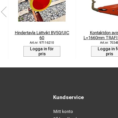
Hindertavla Lättvikt BV50/UIC
Kontaktdon avis
60
L=1660mm TRAF
97116210
7034
Logga in för
Logga in f
pris
pris
Kundservice
Mitt konto