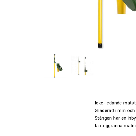
Icke-ledande mätstå
Graderad i mm och
Stången har en inby
ta noggranna mätnin