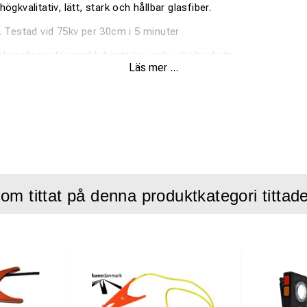
högkvalitativ, lätt, stark och hållbar glasfiber.
d. Testad vid 75kv per 30cm i 5 minuter
eskopsfogar för snabb hantering och enkelt arbete.
Läs mer ...
alt måttband för enkel läsning.(ligger ihoprullad i plastbehållare)
 är resistent mot värme (+ 150-C) och kyla (-70-C)
om tittat på denna produktkategori tittad