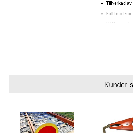
Tillverkad av 
Fullt isolera
Hållbara tel
Inbyggt digit
Måttband som
Kunder s