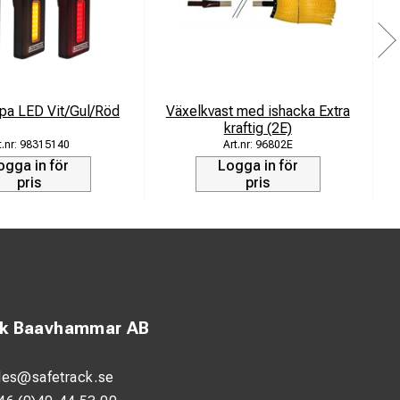
pa LED Vit/Gul/Röd
Växelkvast med ishacka Extra
kraftig (2E)
98315140
96802E
ogga in för
Logga in för
pris
pris
ck Baavhammar AB
les@safetrack.se