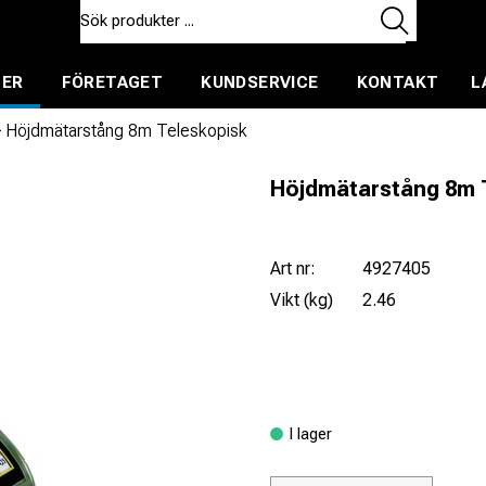
TER
FÖRETAGET
KUNDSERVICE
KONTAKT
L
ent för uthyrning
/
Höjdmätarstång 8m Teleskopisk
Höjdmätarstång 8m 
Art nr:
4927405
Vikt (kg)
2.46
I lager