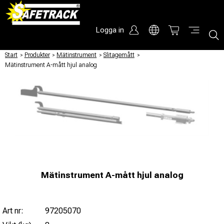
Logga in
Start
/
Produkter
/
Mätinstrument
/
Slitagemått
/
Mätinstrument A-mått hjul analog
Mätinstrument A-mått hjul analog
Art nr:
97205070