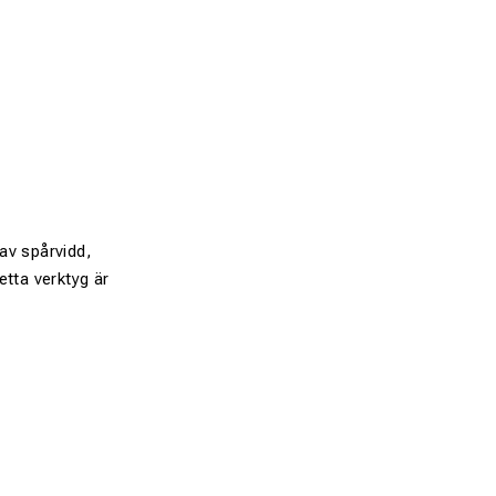
av spårvidd,
tta verktyg är
1435 mm.
ellan räler.
och rälsförhöjning