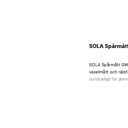
SOLA Spårmåt
SOLA Spårmått GW-O
växelmått och räls
oumbärligt för jär
Spårviddsm
Rälsförhöjn
Kombinerad 