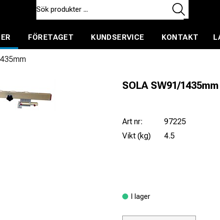
TER
FÖRETAGET
KUNDSERVICE
KONTAKT
L
ent för uthyrning
1435mm
SOLA SW91/1435mm
Art nr:
97225
Vikt (kg)
4.5
I lager