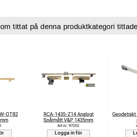
rktyg, vilket ökar effektiviteten vid inspektioner och underhåll.
ttare:
Ersätter den tidigare modellen GW-OT40 som har utgått.
om tittat på denna produktkategori tittad
st och tillverkat för att tåla de påfrestningar som uppstår vid arb
ga design säkerställer att mätningar kan utföras snabbt och med
tervallet 1353–1435 mm, vilket gör det optimalt för kontroll av väx
ven full support för produkten, inklusive service, reparation och k
r att säkerställa långvarig tillförlitlighet och exakthe
GW-OT82
RCA-1435-Z14 Analogt
Geodetiskt
5mm
Spårmått V&P 1435mm
3
97252
ör
Logga in för
L