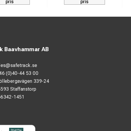
pris
pris
ck Baavhammar AB
les@safetrack.se
46 (0)40-44 53 00
öllebergavägen 339-24
593 Staffanstorp
56342-1451