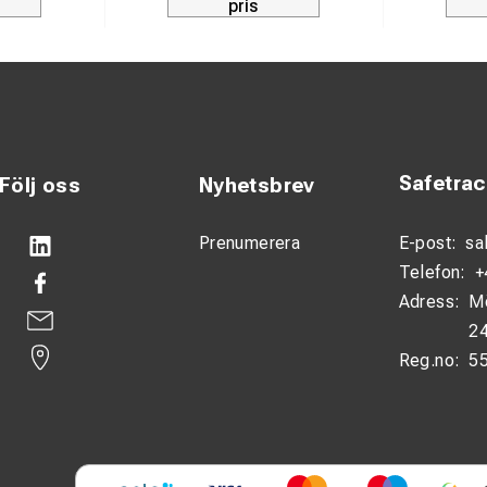
pris
Safetra
Följ oss
Nyhetsbrev
Prenumerera
E-post:
sa
Telefon:
+
Adress:
M
24
Reg.no:
5