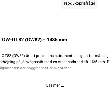
Produkt/prisfråga
t GW-OT82 (GW82) – 1435 mm
T82 (GW82) är ett precisionsinstrument designat för mätning 
förhöjning på järnvägsspår med en standardbredd på 1435 mm. De
nvägsarbeten där noggrannhet är avgörande.
Läs mer ...
ätning:
Kalibrerat för exakt mätning av standardspårvidden på 
ingsmätning:
Möjliggör noggrann bestämning av höjdskillnader m
funktionalitet:
Integrerar mätning av både spårvidd, växelmått 