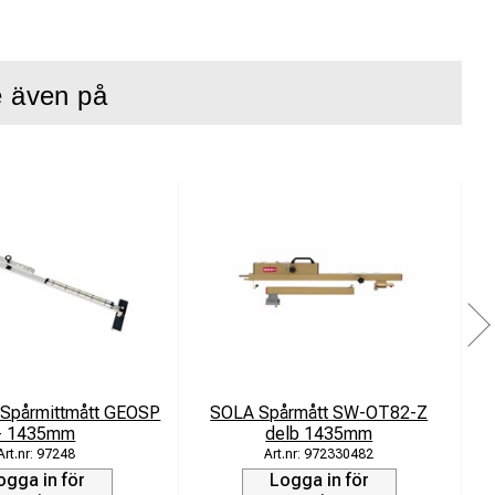
e även på
ete i spårmiljöer.
 hög precision.
lar.
alibrering av olika
 Spårmittmått GEOSP
SOLA Spårmått SW-OT82-Z
- 1435mm
delb 1435mm
97248
972330482
ogga in för
Logga in för