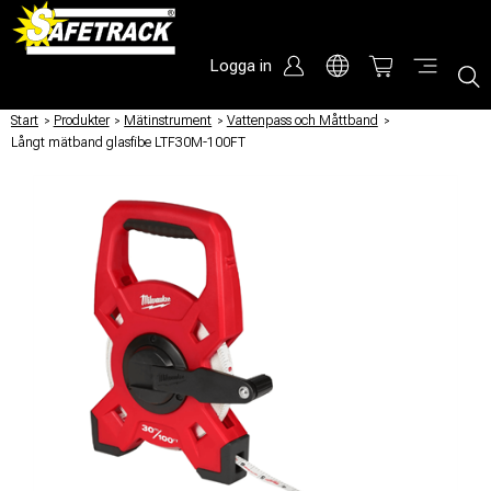
Logga in
Start
/
Produkter
/
Mätinstrument
/
Vattenpass och Måttband
/
Långt mätband glasfibe LTF30M-100FT