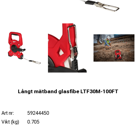
Långt mätband glasfibe LTF30M-100FT
Art nr:
59244450
Vikt (kg)
0.705