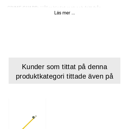
GRIME GUARD:
Håller bladet rent och fritt från
Läs mer ...
slipmaterial, vilket säkerställer en jämn och effektiv
användning.
Dubbelsidig skala:
Metrisk skala på ovansidan och
imperisk (tum) på undersidan av bandet för enkel
mätning.
Specifikationer:
Kunder som tittat på denna
Antal i förpackning:
1
produktkategori tittade även på
Bladbredd:
13 mm
Längd:
30 m