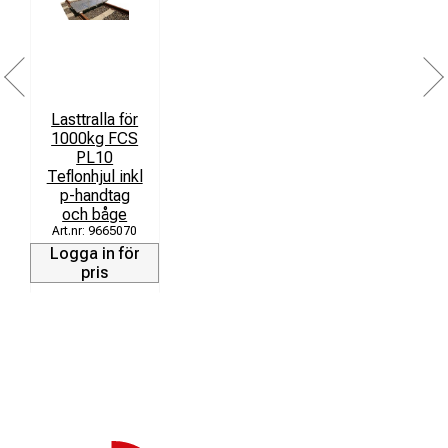
Lasttralla för
1000kg FCS
PL10
Teflonhjul inkl
p-handtag
och båge
9665070
Logga in för
pris