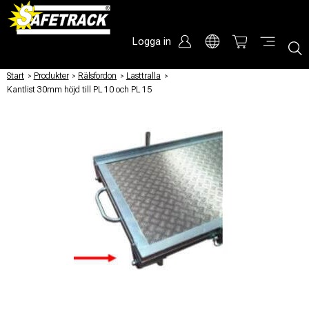
Logga in
Start
/
Produkter
/
Rälsfordon
/
Lasttralla
/
Kantlist 30mm höjd till PL 10 och PL 15