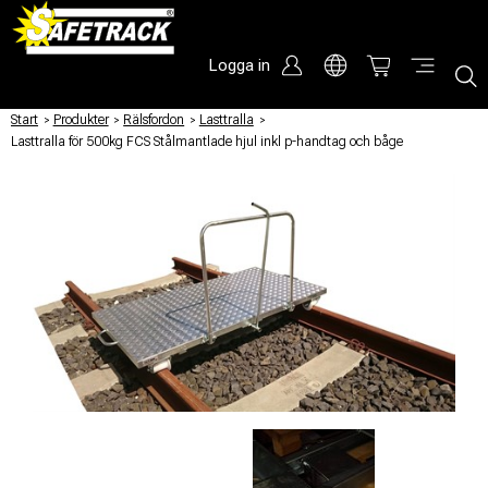
Logga in
Start
/
Produkter
/
Rälsfordon
/
Lasttralla
/
Lasttralla för 500kg FCS Stålmantlade hjul inkl p-handtag och båge