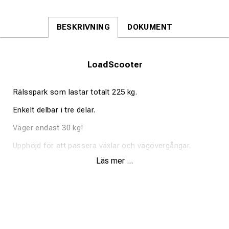
BESKRIVNING
DOKUMENT
LoadScooter
Rälsspark som lastar totalt 225 kg.
Enkelt delbar i tre delar.
Väger endast 30 kg!
Upphöjd för att passera växlar och vägövergångar.
Läs mer ...
0,8 m² lastyta.
Loadscooterns fördel är att man slipper gå i makadam
eller slipers när man ska förflytta sig längs banan.
Perfekt att frakta material med. Lastbar upp till totalvikt
225 Kg.