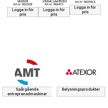
broms
1435/1524mm
96206LS
96252B
966410
L
Logga in för
Logga in för
Logga in för
pris
pris
pris
Spårgående
Belysningsprodukter
entreprenadmaskiner