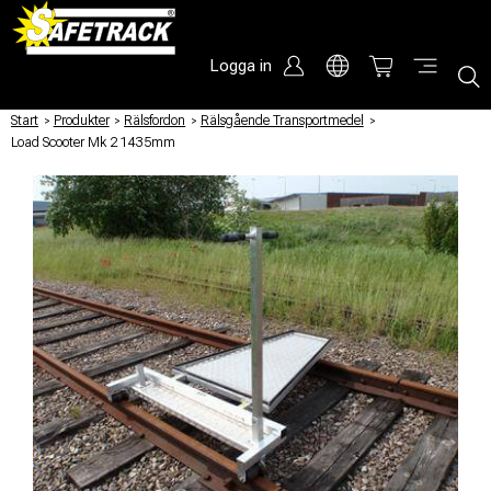
Logga in
Start
/
Produkter
/
Rälsfordon
/
Rälsgående Transportmedel
/
Load Scooter Mk 2 1435mm