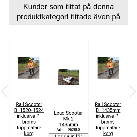
Kunder som tittat på denna
produktkategori tittade även på
Rail Scooter
Rail Scooter
B=1520-1524
B=1435mm
R
Load Scooter
inklusive P-
inklusive P-
Mk 2
broms
broms
1435mm
trippmätare
trippmätare
9620LS
korg
korg
Logga in för