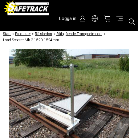
Logga in
Start
/
Produkter
/
Rälsfordon
/
Rälsgående Transportmedel
/
Load Scooter Mk 2 1520-1524mm