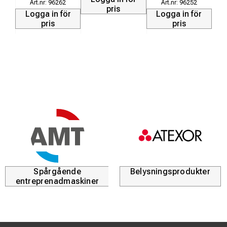
96262
96252
L
pris
Logga in för
Logga in för
pris
pris
Spårgående
Belysningsprodukter
entreprenadmaskiner