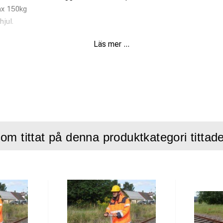
ax 150kg
hjul.
Läs mer ...
databladet
om tittat på denna produktkategori tittad