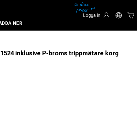
Logga in
ADDA NER
Säkerhetssystem och övervakningssystem
1524 inklusive P-broms trippmätare korg