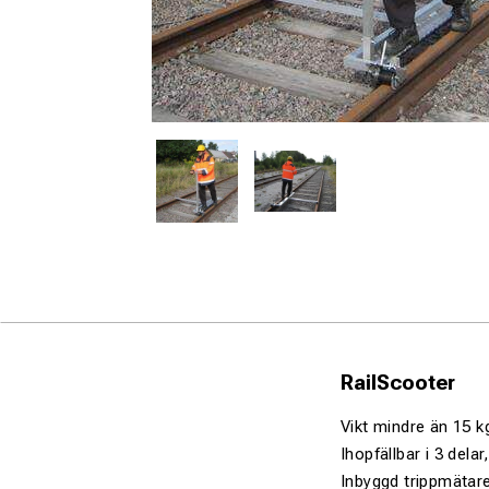
RailScooter
Vikt mindre än 15 kg
Ihopfällbar i 3 dela
Inbyggd trippmätar