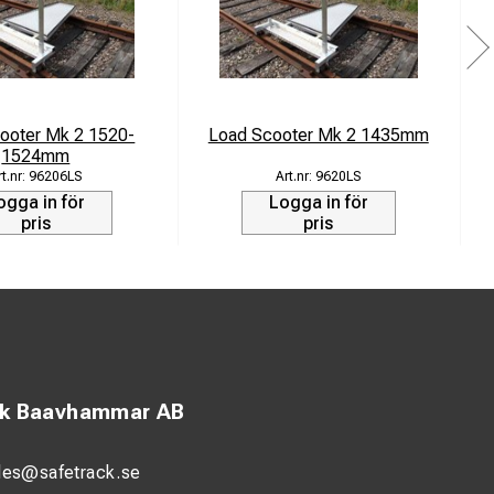
ooter Mk 2 1520-
Load Scooter Mk 2 1435mm
1524mm
96206LS
9620LS
ogga in för
Logga in för
pris
pris
ck Baavhammar AB
les@safetrack.se