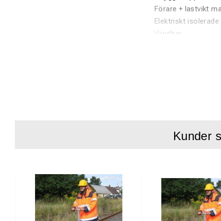
Förare + lastvikt m
Elektriskt isolerade 
Vändbar
Parkeringsbroms
Spårvidd: 1435mm
För tillbehör, se
Kunder s