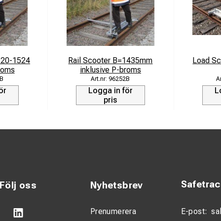
520-1524
Rail Scooter B=1435mm
Load Sc
broms
inklusive P-broms
B
96252B
ör
Logga in för
L
pris
Safetra
Följ oss
Nyhetsbrev
Prenumerera
E-post:
sa