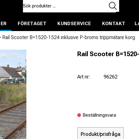
TER
FÖRETAGET
KUNDSERVICE
KONTAKT
L
ent för uthyrning
/
Rail Scooter B=1520-1524 inklusive P-broms trippmätare korg
Rail Scooter B=1520-
Art nr:
96262
Beställningsvara
Produkt/prisfråga