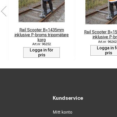
Rail Scooter B=1435mm
Rail Scooter B=1
inklusive P-broms trippmätare
inklusive P-
korg
96262
96252
Logga in f
Logga in för
pris
pris
Kundservice
Mitt konto