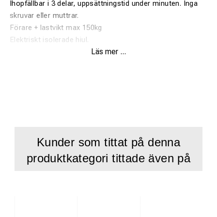
Ihopfällbar i 3 delar, uppsättningstid under minuten. Inga
skruvar eller muttrar.
Förare + lastvikt max 150kg
Elektriskt isolerade hjul.
Läs mer ...
Vändbar
Parkeringsbroms
Spårvidd: 1520-1524mm
Extra tillval:
Trippmätare som noggrannhet mäts i promille.
Korg
För tillbehör, se
databladet
Kunder som tittat på denna
produktkategori tittade även på