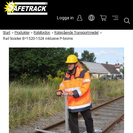
Logga in
Start
/
Produkter
/
Rälsfordon
/
Rälsgående Transportmedel
/
Rail Scooter B=1520-1524 inklusive P-broms