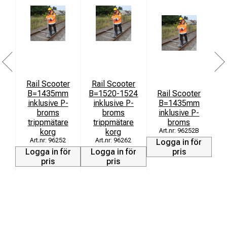
Rail Scooter
Rail Scooter
B=1435mm
B=1520-1524
Rail Scooter
L
inklusive P-
inklusive P-
B=1435mm
broms
broms
inklusive P-
trippmätare
trippmätare
broms
korg
korg
96252B
L
96252
96262
Logga in för
Logga in för
Logga in för
pris
pris
pris