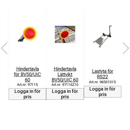
Hindertavla
Hindertavla
Lastyta för
för BV50/UIC
Lättvikt
RS22
60
BV50/UIC 60
T
96501015
97115
97116210
Logga in för
Logga in för
Logga in för
L
pris
pris
pris