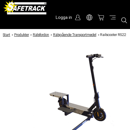
Logga in
Start
/
Produkter
/
Rälsfordon
/
Rälsgående Transportmedel
/
Railscooter RS22