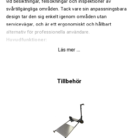
vid besiktningar, felsökningar och inspektioner av
svårtillgängliga områden. Tack vare sin anpassningsbara
design tar den sig enkelt igenom områden utan
servicevägar, och är ett ergonomiskt och hållbart
alternativ för professionella användare.
Huvudfunktioner:
Läs mer ...
Räckvidd upp till 55 km i optimala förhållanden
Laddningstid på cirka 5-7 timmar
Mekanisk broms för säker hantering
Tillbehör
Klarar upp till 15 % stigning för arbete på varierande
terräng
Skifta mellan höger- och vänsterläge för extra flexibilitet
Justerbart fotstöd för bästa komfort under långa
arbetspass
Inbyggd belysning för säkerhet i alla ljusförhållanden