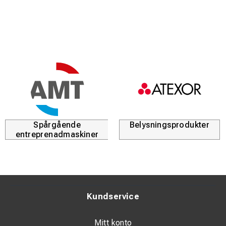
europeiska standarden
NEN EN 15954
. Slutlig konstruktion
och anpassning sker i enlighet med nationella regelverk
(exempelvis TCVT, BAV, DB Netz, Infrabel och SNCF).
Alla vagnar är utrustade med ett välbeprövat
bromssystem som kan regleras hydrauliskt eller
pneumatiskt för säker och kontrollerad drift.
Standardutrustning
AMT:s järnvägsvagnar levereras som standard med:
Spårgående
Belysningsprodukter
entreprenadmaskiner
Flera lyft- och dragöglor
Dragstång
Fästen för broms och belysning
Kundservice
Twistlock-fästen
Verktygslåda i aluminium
Mitt konto