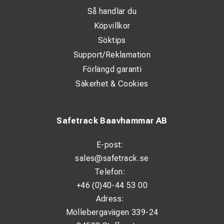
Utöver basmodellerna kan vagnarna anpassas med
Så handlar du
exempelvis nedsänkt lastplan, tätt golv eller
Köpvillkor
containerroteringssystem. Hydrauliska lösningar och extra
Söktips
stödben finns som tillval.
Support/Reklamation
Flera standardmodeller finns tillgängliga från lager.
Förlängd garanti
Grundutföranden
Säkerhet & Cookies
Lastyta: 4 × 2 m, 5 × 2 m, 6 × 2,45 m
Safetrack Baavhammar AB
Twistlock-fästen (20″ eller kundanpassade)
E-post:
Failsafe-bromsar (luft eller hydraulik, upp till 60 ‰
lutning)
sales@safetrack.se
Telefon:
Användningsområden
+46 (0)40-44 53 00
Adress:
Vagnarna kan anpassas för en rad olika tillämpningar:
Möllebergavägen 339-24