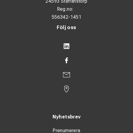
24593 Staffanstorp
Flak med stolphål för större material
Reg.no:
Nedsänkt mittsektion för punktcontainrar
556342-1451
Maskintransport med ramper och stödben
Följ oss
Containertransport med twistlock
ACTS-containrar med roterande system
1–3 sidotippare med twistlock
Containrar med integrerat transportband
Torrbetongblandare
Persontransportmoduler
Ballastfördelning (doseringsenhet)
Tillval
Nyhetsbrev
Kombinerade bromssystem (hydraulik och luft)
Prenumerera