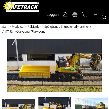
Logga in
Start
/
Produkter
/
Rälsfordon
/
Spårgående Entreprenadmaskiner
/
AMT Järnvägsvagnar/Flakvagnar