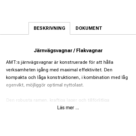
BESKRIVNING
DOKUMENT
Järnvägsvagnar / Flakvagnar
AMT:s järnvägsvagnar är konstruerade för att hålla
verksamheten igång med maximal effektivitet. Den
kompakta och låga konstruktionen, i kombination med låg
egenvikt, möjliggör optimal nyttolast.
Den robusta ramen, kraftiga lager och tillförlitliga
Läs mer ...
bromssystem säkerställer minimalt underhåll och hög
driftsäkerhet.
Samtliga järnvägsvagnar är konstruerade enligt den