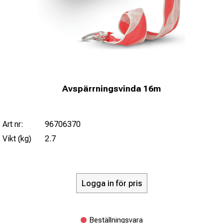
Avspärrningsvinda 16m
Art nr:
96706370
Vikt (kg)
2.7
Logga in för pris
Beställningsvara