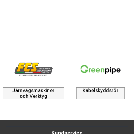
hantera, transportera och förvara.
Fördelar
16 meter avspärrningsband
Snabb och enkel avspärrning av områden
Lätt att rulla ut och dra in bandet
Kompakt och praktisk design
Lämplig för tillfälliga avspärrningar
Förbättrar säkerhet och tydlighet på arbetsplatsen
Järnvägsmaskiner
Kabelskyddsrör
och Verktyg
Användningsområden
Bygg- och anläggningsarbetsplatser
Industri och verkstad
Kundservice