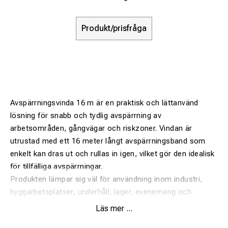
Produkt/prisfråga
Avspärrningsvinda 16 m är en praktisk och lättanvänd
lösning för snabb och tydlig avspärrning av
arbetsområden, gångvägar och riskzoner. Vindan är
utrustad med ett 16 meter långt avspärrningsband som
enkelt kan dras ut och rullas in igen, vilket gör den idealisk
för tillfälliga avspärrningar.
Produkten lämpar sig väl för användning inom industri,
byggarbetsplatser, underhåll, lager, evenemang och
offentliga miljöer där säkerhet och tydlig avgränsning är
Läs mer ...
viktigt. Den kompakta konstruktionen gör vindan enkel att