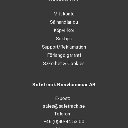
Underhålls- och servicearbeten
Lager och logistik
Mitt konto
Evenemang och offentliga miljöer
Så handlar du
Köpvillkor
Söktips
Support/Reklamation
Förlängd garanti
Säkerhet & Cookies
Safetrack Baavhammar AB
E-post:
sales@safetrack.se
Telefon:
+46 (0)40-44 53 00