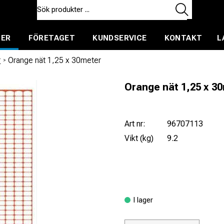
TER
FÖRETAGET
KUNDSERVICE
KONTAKT
L
ent för uthyrning
r
/
Orange nät 1,25 x 30meter
Orange nät 1,25 x 3
Art nr:
96707113
Vikt (kg)
9.2
I lager