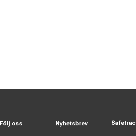
Safetra
Följ oss
Nyhetsbrev