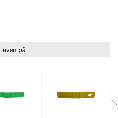
bort den.
e investering än
e även på
ång tråd och en
ed att slippa
eller annat