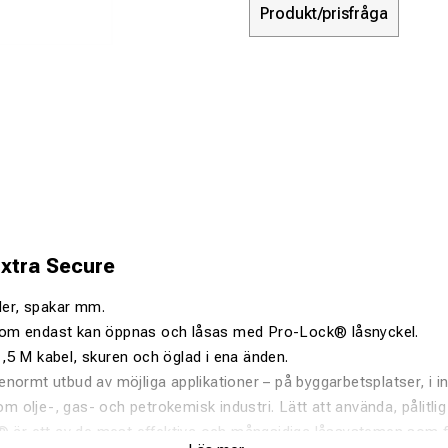
Produkt/prisfråga
xtra Secure
iler, spakar mm.
om endast kan öppnas och låsas med Pro-Lock® låsnyckel.
,5 M kabel, skuren och öglad i ena änden.
normt utbud av möjliga applikationer – på byggarbetsplatser, i ind
nom olje-, gas- och petrokemisk industri. Lätt att använda, pålitli
® är ett av de mest effektiva och mångsidiga låssystemen som fin