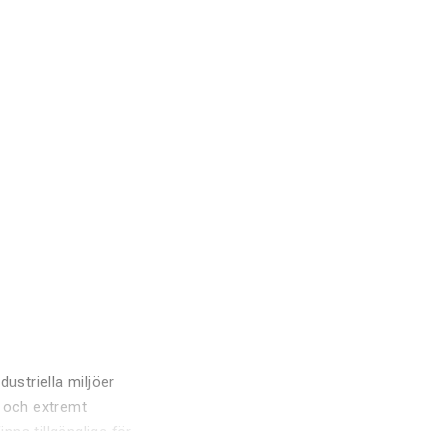
ustriella miljöer
g och extremt
ns tillgängliga för