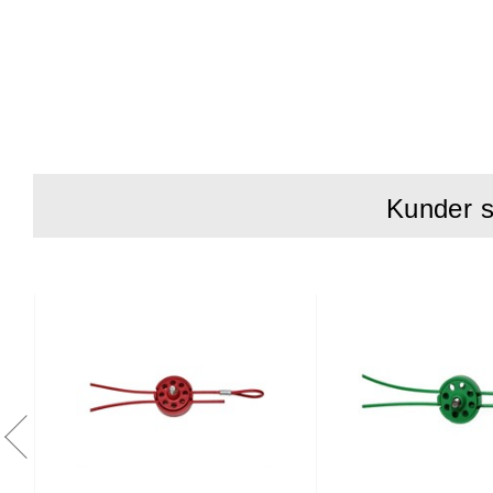
närvarande. För max
Fördelar med Pro
Säker – även 
Låser de fles
Kostnadseffek
engångs, milj
Kunder s
Lättvikt – nä
påse med Pro
Hållbar – en 
Kan användas
Hänglås kan 
kedjor
Pro-Lock® kan
bestämt innan