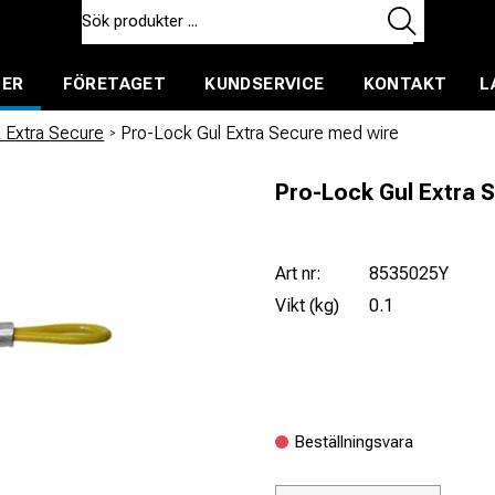
TER
FÖRETAGET
KUNDSERVICE
KONTAKT
L
ent för uthyrning
 Extra Secure
/
Pro-Lock Gul Extra Secure med wire
Pro-Lock Gul Extra 
Art nr:
8535025Y
Vikt (kg)
0.1
Beställningsvara