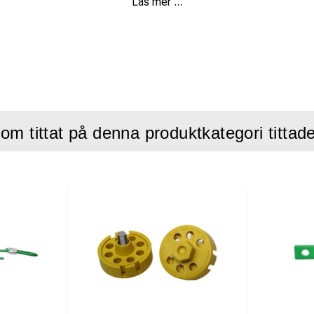
Läs mer ...
imala säkerhetsapplikationer.
-Lock:
utan lås eller försegling så behövs ett special verktyg för att ta 
ta typer och storlekar av ventiler.
tivt – en gång köpt, inga ytterligare låsningskostnader, en bättr
ömässigt ohållbara alternativ.
om tittat på denna produktkategori tittad
r den används i industriella miljöer kan en operatör som bär en l
-Lock®-enheter spärra många ventiler.
konstruktion helt i rostfritt stål och polypropen.
 utan hänglås och/eller säkerhetsförsegling om så önskas.
användas tillsammans med Pro-Lock®, vilket behåller fördelen m
 dras åt för hand – det mest effektiva sättet att säkra ventilen 
 det slutligen låses ordentligt med det dedikerade verktyget.