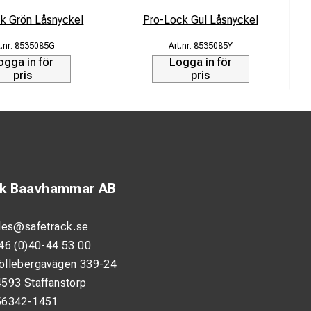
ar med slitna eller
k Grön Låsnyckel
Pro-Lock Gul Låsnyckel
8535085G
8535085Y
låsta öppna och
ogga in för
Logga in för
pris
pris
 synlighet.
ck Baavhammar AB
les@safetrack.se
46 (0)40-44 53 00
öllebergavägen 339-24
593 Staffanstorp
56342-1451