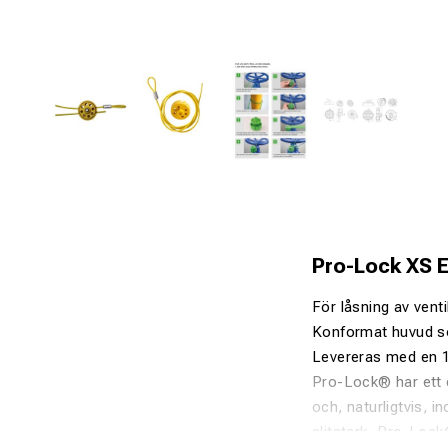
Pro-Lock XS E
För låsning av vent
Konformat huvud s
Levereras med en 1
Pro-Lock® har ett e
och, naturligtvis, i
slitstark, Pro-Lock