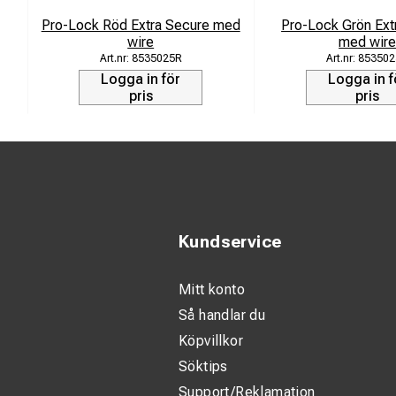
Tråden förs i
Pro-Lock Röd Extra Secure med
Pro-Lock Grön Ext
utslitna ändar
wire
med wir
8535025R
85350
Pro-Lock®-enh
Logga in för
Logga in f
låsta stängda
pris
pris
Multi Strand
Kundservice
Mitt konto
Så handlar du
Köpvillkor
Söktips
Support/Reklamation