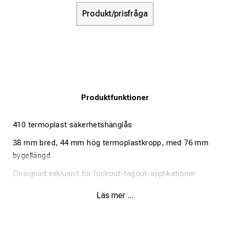
Produkt/prisfråga
Produktfunktioner
410 termoplast säkerhetshänglås
38 mm bred, 44 mm hög termoplastkropp, med 76 mm
bygellängd
Designad exklusivt för lockout-tagout-applikationer
Slitstark, lätt, icke-ledande termoplastisk låskropp
Läs mer ...
Anpassa på plats med permanenta etiketter
Efterlevnad av bästa praxis "En anställd, ett lås, en