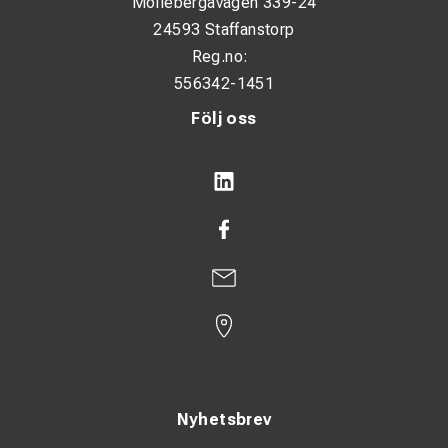
Möllebergavägen 339-24
24593 Staffanstorp
Reg.no:
556342-1451
Följ oss
Nyhetsbrev