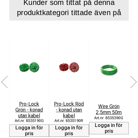
Kunder som tittat på denna
produktkategori tittade även på
Pro-Lock
Pro-Lock Röd
P
Wire Grön
Grön - konad
- konad utan
E
2,5mm 50m
utan kabel
kabel
8535390G
8535190G
8535190R
Logga in för
Logga in för
Logga in för
L
pris
pris
pris