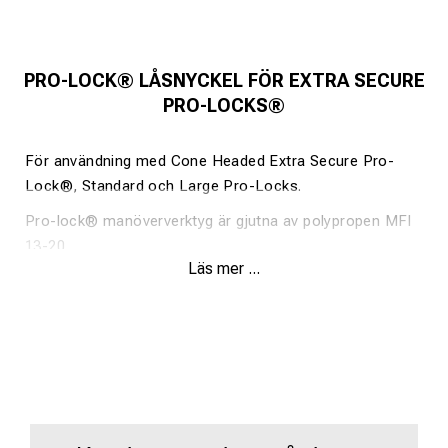
PRO-LOCK® LÅSNYCKEL FÖR EXTRA SECURE
PRO-LOCKS®
För användning med Cone Headed Extra Secure Pro-
Lock®, Standard och Large Pro-Locks.
Pro-lock® manöververktyg är gjutna av polypropen MFI
13-20.
Läs mer ...
Utmärkt slagtålighet.
Material testat enligt industristandarder.
Framgångsrika oberoende Drift- och falltester
genomförda.
Motståndskraft mot oljor och fetter.
UV-säker.