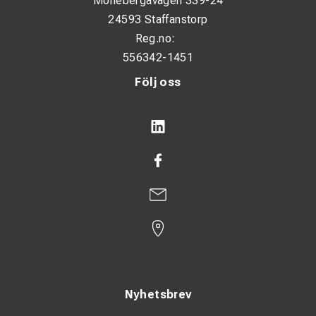
Möllebergavägen 339-24
24593 Staffanstorp
Reg.no:
556342-1451
Följ oss
Nyhetsbrev