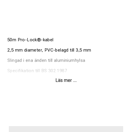
50m Pro-Lock®-kabel
2,5 mm diameter, PVC-belagd till 3,5 mm
Slingad i ena änden till aluminiumhylsa
Specifikation till BS 302 1987
Läs mer ...
7 trådar
Minsta brottbelastning av tråd 435kgs
Säker arbetsbelastning 87 kg