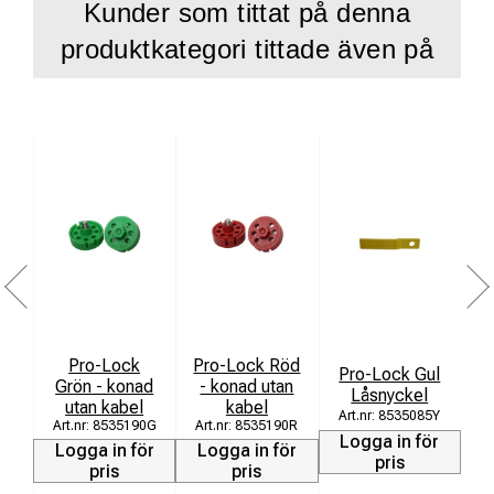
Kunder som tittat på denna
produktkategori tittade även på
Pro-Lock
Pro-Lock Röd
Pro-Lock Gul
Grön - konad
- konad utan
Låsnyckel
utan kabel
kabel
8535085Y
8535190G
8535190R
Logga in för
L
Logga in för
Logga in för
pris
pris
pris