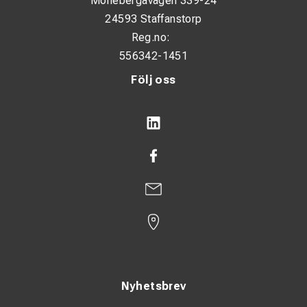
Möllebergavägen 339-24
24593 Staffanstorp
Reg.no:
556342-1451
Följ oss
Nyhetsbrev