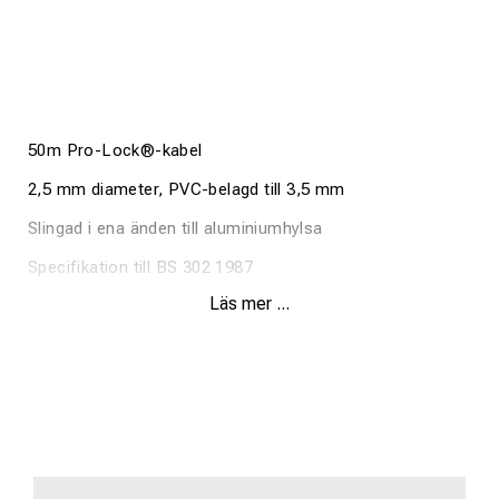
50m Pro-Lock®-kabel
2,5 mm diameter, PVC-belagd till 3,5 mm
Slingad i ena änden till aluminiumhylsa
Specifikation till BS 302 1987
Läs mer ...
7 trådar
Minsta brottbelastning av tråd 435kgs
Säker arbetsbelastning 87 kg