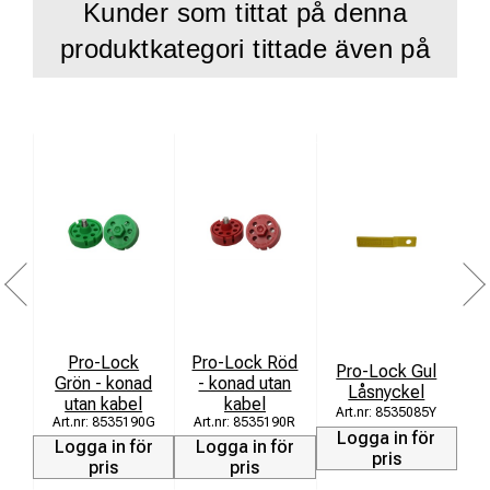
Kunder som tittat på denna
produktkategori tittade även på
Pro-Lock
Pro-Lock Röd
Pro-Lock Gul
Grön - konad
- konad utan
Låsnyckel
utan kabel
kabel
8535085Y
8535190G
8535190R
Logga in för
L
Logga in för
Logga in för
pris
pris
pris