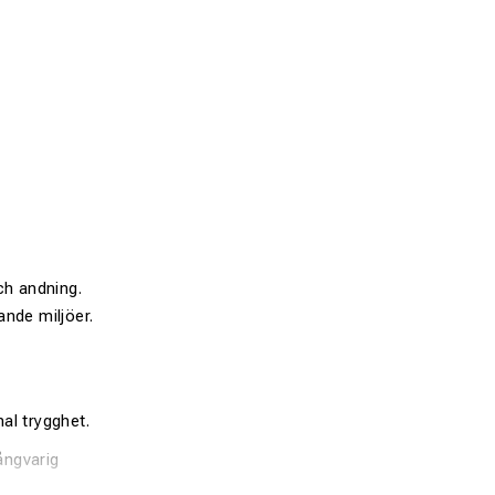
ch andning.
nde miljöer.
al trygghet.
långvarig