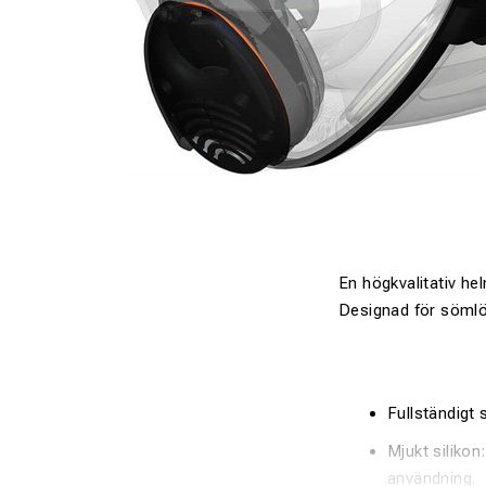
En högkvalitativ he
Designad för sömlö
Fullständigt 
Mjukt silikon
användning.