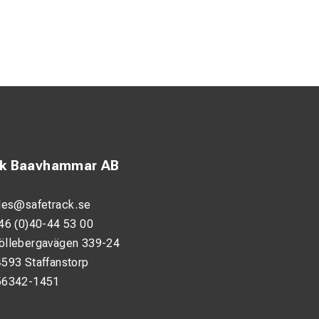
rmer för optimal
nsarbete
ck Baavhammar AB
les@safetrack.se
46 (0)40-44 53 00
öllebergavägen 339-24
593 Staffanstorp
56342-1451