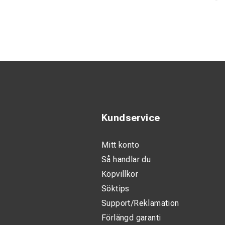
Flexibel stor
passform.
Klar sikt: Ro
Kundservice
Mitt konto
Så handlar du
Köpvillkor
Söktips
Support/Reklamation
Förlängd garanti