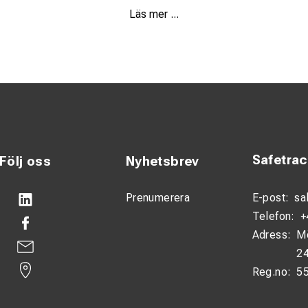
Läs mer ...
lek: Storlek Medium/Large täcker ett brett spektrum av ansiktsfo
bust konstruktion med ett brett synfält som underlättar precisio
Safetra
Följ oss
Nyhetsbrev
Prenumerera
E-post:
sa
Telefon:
+
Adress:
M
24
Reg.no:
5