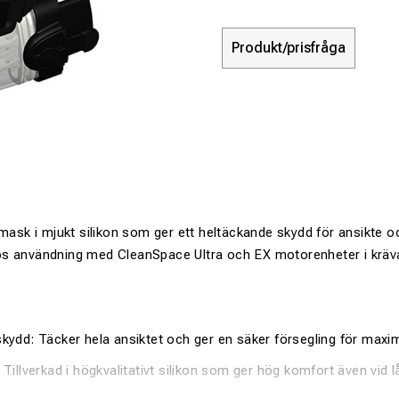
Produkt/prisfråga
lmask i mjukt silikon som ger ett heltäckande skydd för ansikte o
s användning med CleanSpace Ultra och EX motorenheter i kräva
skydd: Täcker hela ansiktet och ger en säker försegling för maxim
: Tillverkad i högkvalitativt silikon som ger hög komfort även vid 