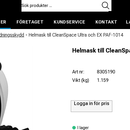
TER
FÖRETAGET
KUNDSERVICE
KONTAKT
L
ent för uthyrning
dningsskydd
/
Helmask till CleanSpace Ultra och EX PAF-1014
Helmask till CleanSp
Art nr:
8305190
Vikt (kg)
1.159
Logga in för pris
I lager