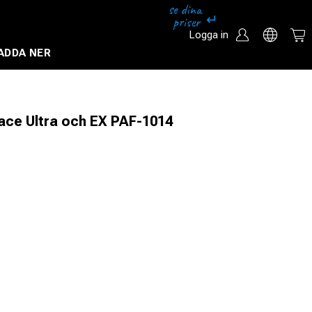
Logga in
ADDA NER
Säkerhetssystem och övervakningssystem
ace Ultra och EX PAF-1014