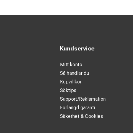
Säker använd
Stabilt grepp
ARC-skydd upp
Beskrivning:
Kundservice
AFG36-3 är ett prem
utvecklad för att m
Mitt konto
Så handlar du
Den robusta konstru
Köpvillkor
arbetsförhållanden.
Söktips
Support/Reklamation
Tekniska specifik
Förlängd garanti
Säkerhet & Cookies
Klass: 3
Max arbetssp