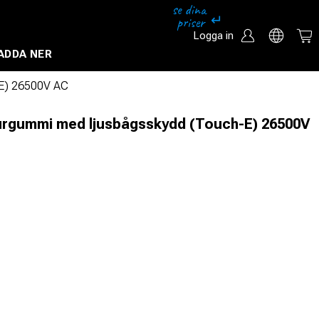
Logga in
ADDA NER
Säkerhetssystem och övervakningssystem
-E) 26500V AC
turgummi med ljusbågsskydd (Touch-E) 26500V