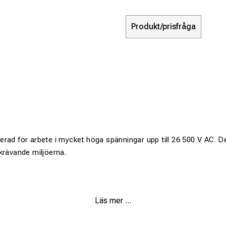
Produkt/prisfråga
rad för arbete i mycket höga spänningar upp till 26 500 V AC. 
krävande miljöerna.
isoleringsskydd
Läs mer ...
kanisk påverkan och slitage