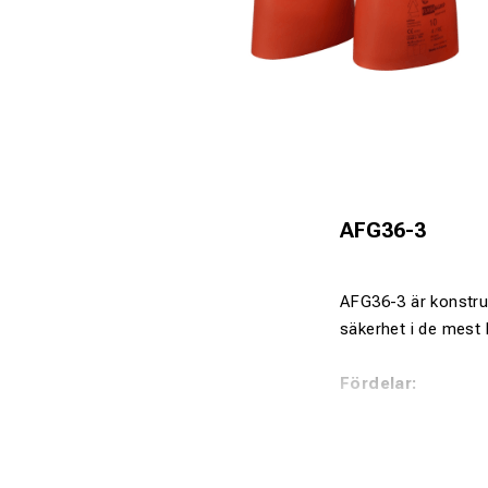
AFG36-3
AFG36-3 är konstrue
säkerhet i de mest 
Fördelar:
Mycket högt 
Stark mot me