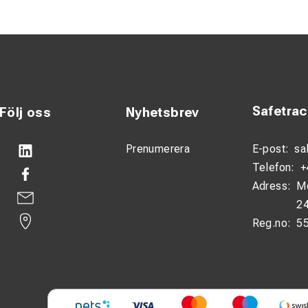
ning i extrema miljöer
 oavsett förhållanden
 till 73,2 cal/cm²
Safetra
Följ oss
Nyhetsbrev
iumval för avancerade elarbeten där säkerhet är absolut kritisk
öta de högsta industrikraven.
Prenumerera
E-post:
sa
Telefon:
+
ktionen ger lång livslängd och pålitlig prestanda även under inte
Adress:
M
24
Reg.no:
5
ationer:
änning: 26 500 V AC