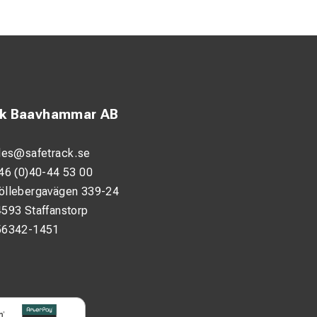
ck Baavhammar AB
. Handsken är
les@safetrack.se
46 (0)40-44 53 00
nsiva
öllebergavägen 339-24
593 Staffanstorp
56342-1451