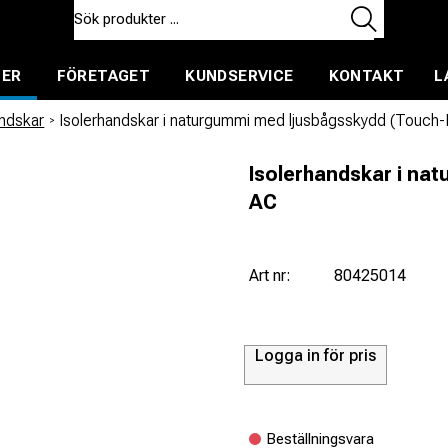
TER
FÖRETAGET
KUNDSERVICE
KONTAKT
L
ent för uthyrning
ndskar
/
Isolerhandskar i naturgummi med ljusbågsskydd (Touch
Isolerhandskar i na
AC
Art nr:
80425014
Logga in för pris
Beställningsvara