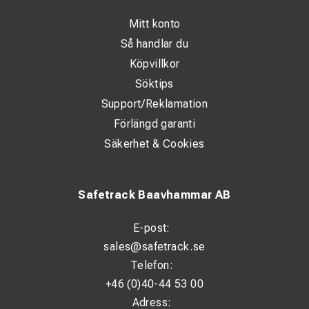
Tekniska specifikationer:
Mitt konto
Så handlar du
Klass: 00
Köpvillkor
Max arbetsspänning: 500 V AC
Söktips
Storlek: 6–12
Support/Reklamation
Förlängd garanti
ARC-skydd: 26,3 cal/cm²
Säkerhet & Cookies
Standarder: EN 60903, IEC 61482-1-2
Safetrack Baavhammar AB
E-post:
sales@safetrack.se
Telefon:
+46 (0)40-44 53 00
Adress: