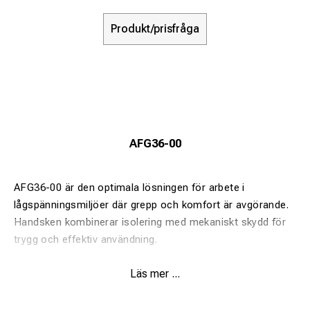
Produkt/prisfråga
AFG36-00
AFG36-00 är den optimala lösningen för arbete i
lågspänningsmiljöer där grepp och komfort är avgörande.
Handsken kombinerar isolering med mekaniskt skydd för
trygg och effektiv användning.
Läs mer ...
Fördelar:
Utmärkt grepp även i våta miljöer