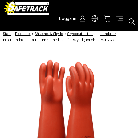
Logga in
Start
/
Produkter
/
Säkerhet & Skydd
/
Skyddsutrustning
/
Handskar
/
Isolerhandskar i naturgummi med ljusbågsskydd (Touch-E) 500V AC