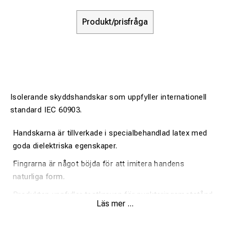
Produkt/prisfråga
Isolerande skyddshandskar som uppfyller internationell
standard IEC 60903.
Handskarna är tillverkade i specialbehandlad latex med
goda dielektriska egenskaper.
Fingrarna är något böjda för att imitera handens
naturliga form.
Produkten uppfyller testkraven för punkteringsmotstånd,
Läs mer ...
riv- och draghållfasthet. Den har också testats under
spänning.