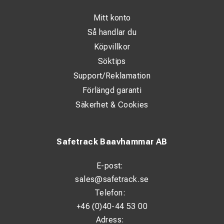
Skärskydd (EN 388)
Ja
Mitt konto
Storlek
10
Så handlar du
Tjocklek
Tjocklek 1 mm
Köpvillkor
Söktips
Handskar med dielektriska
Typ
Support/Reklamation
egenskaper
Förlängd garanti
Vikt
200 g
Säkerhet & Cookies
Safetrack Baavhammar AB
E-post:
sales@safetrack.se
Telefon:
+46 (0)40-44 53 00
Adress: