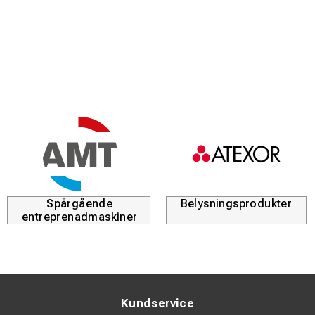
Användning
Elektriskt arbete
Elektriskt skydd (EN
Ja
60903)
Klass
0
Material
Latex
Mekaniskt skydd (EN
Ja
388)
Spårgående
Belysningsprodukter
entreprenadmaskiner
Mått
L 360 mm
Per
par
Resistens
1000 V
Kundservice