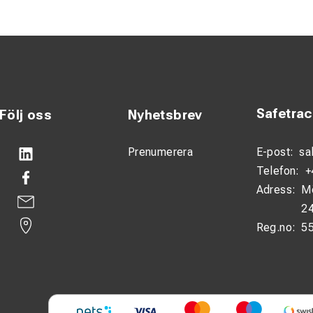
1
Latex
(EN 388)
Ja
L 360 mm
par
7500 V
Safetra
Följ oss
Nyhetsbrev
8)
Ja
10
Prenumerera
E-post:
sa
Telefon:
+
Tjocklek 1,5 mm
Adress:
M
Handskar med dielektriska egenskaper
24
270 g
Reg.no:
5