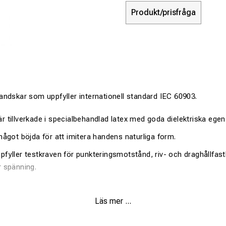
Produkt/prisfråga
ndskar som uppfyller internationell standard IEC 60903.
 tillverkade i specialbehandlad latex med goda dielektriska egen
något böjda för att imitera handens naturliga form.
pfyller testkraven för punkteringsmotstånd, riv- och draghållfas
r spänning.
Läs mer ...
Elektriskt arbete
(EN 60903)
Ja