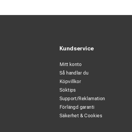
Klass
Material
Mekaniskt skydd 
Mått
Per
Resistens
Kundservice
Skärskydd (EN 38
Storlek
Mitt konto
Tjocklek
Så handlar du
Typ
Köpvillkor
Vikt
Söktips
Support/Reklamation
Förlängd garanti
Säkerhet & Cookies