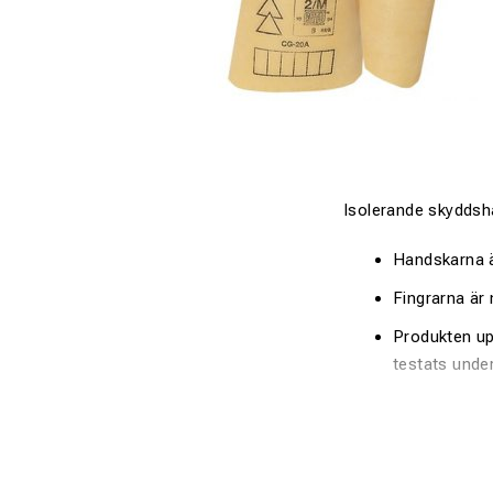
Isolerande skyddsha
Handskarna är
Fingrarna är 
Produkten up
testats unde
Användning
Elektriskt skydd 