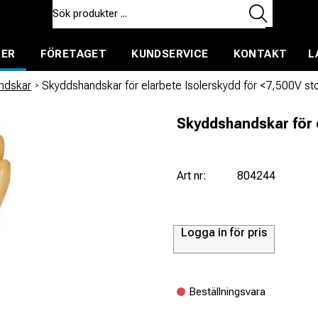
TER
FÖRETAGET
KUNDSERVICE
KONTAKT
L
ent för uthyrning
ndskar
/
Skyddshandskar för elarbete Isolerskydd för <7,500V st
Skyddshandskar för e
Art nr:
804244
Logga in för pris
Beställningsvara