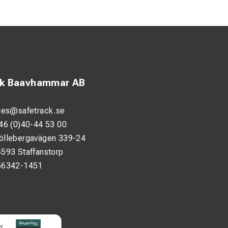
ck Baavhammar AB
les@safetrack.se
46 (0)40-44 53 00
öllebergavägen 339-24
593 Staffanstorp
56342-1451