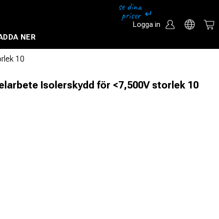
Logga in
ADDA NER
Säkerhetssystem och övervakningssystem
orlek 10
larbete Isolerskydd för <7,500V storlek 10