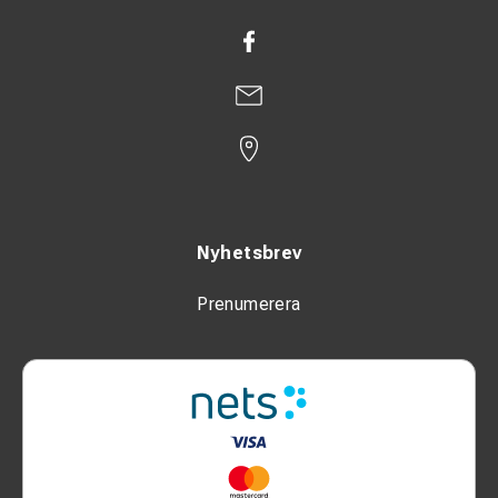
Personligt spänningslarm
:
360° detektering av elektriska fält 50 & 60 Hz runt
arbetaren.
Detekterar nivån på det elektriska fältet. Det mäter inte
avståndet till källan för det elektriska fältet.
Ju högre spänning, desto större är avståndet för
detektering.
Nyhetsbrev
Självtest: kontrollerar alla kretsar och batterispänningen.
Prenumerera
Användningsområde upp till 400 kV miljöer.
Ljudnivå för hörbar signal: 55 dB (1m). Uppfattningen av
ljudstyrka kan påverkas av omgivande brus.
Pannlampa:
CREE XPG-3 led-teknologi.