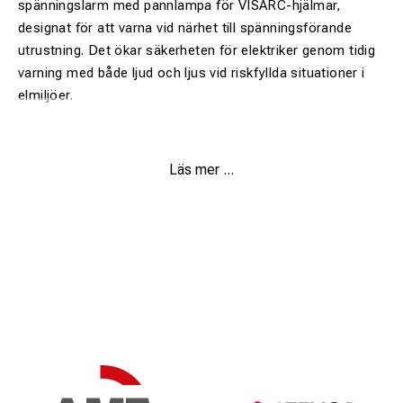
spänningslarm med pannlampa för VISARC-hjälmar,
designat för att varna vid närhet till spänningsförande
utrustning. Det ökar säkerheten för elektriker genom tidig
varning med både ljud och ljus vid riskfyllda situationer i
elmiljöer.
Enheten känner av elektriska fält runt hela användaren,
Läs mer ...
vilket eliminerar risken för felaktig installation eller "döda
vinklar".
Möjliggör tyst arbete på arbetsplatsen medan enheten
förblir vaksam och återaktiverar larmet direkt om det
elektriska fältet ökar.
Utrustad med både fokuserad stråle för fjärrinspektion
och bred stråle för närområde, vilket ger optimal sikt i
alla arbetsmoment.
Systemet bekräftar med ljudsignaler att visir och