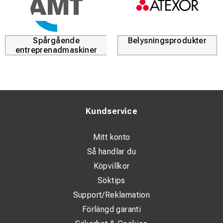
sidoskydd är i korrekt position, vilket säkerställer
maximalt skydd.
Det extraherbara batteripacket förlänger drifttiden och
Spårgående
Belysningsprodukter
kan enkelt laddas separat från hjälmen
entreprenadmaskiner
VEA-3-serien kombinerar spänningsdetektering och
belysning i en kompakt enhet som monteras direkt på
elektrikerns skyddshjälm. Genom att varna med intensiva
Kundservice
röda LED-ljus och ljudsignaler skyddas användaren mot
mänskliga misstag, oavsiktliga rörelser eller oväntad
Mitt konto
spänningsåterkomst i nätet.
Så handlar du
Köpvillkor
Systemet är utformat för att vara balanserat och bekvämt
Söktips
under långa arbetspass, utan behov av krångliga adaptrar
eller pannband som kan glida. De bakre röda
Support/Reklamation
positionsljusen lyser konstant när lampan är aktiv, vilket
Förlängd garanti
gör att kollegor enkelt kan se operatören även i mörka