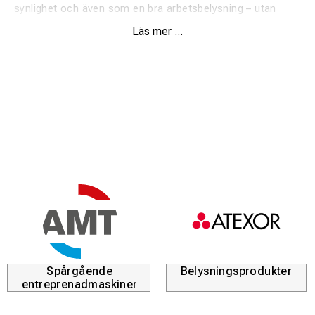
synlighet och även som en bra arbetsbelysning – utan
skuggor! På vänster axelrem finns en knapp för att slå på
Läs mer ...
och av Nova. Den dimbara vita arbetsbelysningen
tillsammans med belysningen på axlar och rygg styrs
enkelt med två funktionsknappar. Nova drivs av en vanlig
Powerbank som placeras i ryggfickan. På bröstet finns en
väl tilltagen ficka som skyddar dina tillbehör även vid blöta
förhållanden.
Använd Nova tillsammans med befintlig klädsel för att inte
tappa din varselklass!
Ljussken:
- Fram: vitt arbetsljus (dimbart)
- Bak: röd (fast sken)
- Axlar: Orange (blinkande på flera olika sätt)
Belysning: 4light fl exi-LED, Batteri: Powerbank 5V DC/2A,
Spårgående
Belysningsprodukter
8000mA (ingår)
entreprenadmaskiner
Se även vår
vattentäta ryggsäck
med inbyggd LED både
framåt och bakåt.