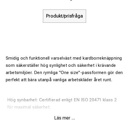
Produkt/prisfråga
Smidig och funktionell varselväst med kardborreknäppning
som säkerställer hög synlighet och säkerhet i krävande
arbetsmiljöer. Den rymliga "One size"-passformen gör den
perfekt att bära utanpå vanliga arbetskläder året runt.
Hög synbarhet: Certifierad enligt EN ISO 20471 klass 2
för maximal säkerhet.
Slitstarkt material: Tillverkad i 100% polyester (120 g/m²)
Läs mer ...
för lång hållbarhet.