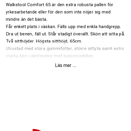
Walkstool Comfort 65 är den extra robusta pallen för
yrkesarbetande eller för den som inte nöjer sig med
mindre än det bästa.
Får enkelt plats i väskan. Fälls upp med enkla handgrepp.
Dra ut benen, fäll ut. Står stadigt överallt. Skön att sitta på.
Två sitthöjder. Högsta sitthöjd, 65cm.
Utrustad med stora gummifötter, större sittyta samt extra
starka ben i jämförelse med basicmodellen.
Walkstool sparar rygg, knän och leder och
Läs mer ...
rekommenderas av sjukgymnaster. Två sitthöjder. Variera
efter behov.
Varför inte ge en till någon Du tycker om? Börja med dig
själv.
Teleskopiska ben i aluminium och sittdyna tillverkat i high
tech material. Förvaringspåse medföljer. Stolen är
patenterad.
Många nöjda jägare har köpt den som jaktstol.