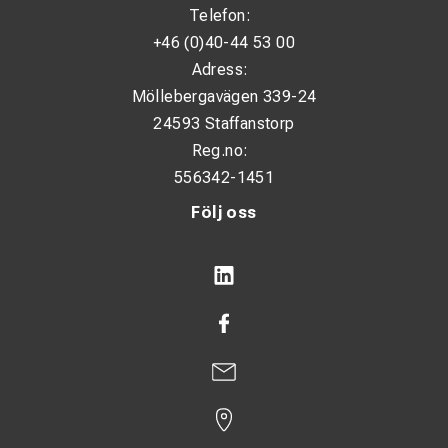
Telefon:
Erforderlig säkring: 17 A
+46 (0)40-44 53 00
Erforderlig ineffekt: 2,8 / 4,2 kW
Adress:
Intermittens: 140 A @ 25 %
Möllebergavägen 339-24
24593 Staffanstorp
Inställningsområde: 10 – 150 A
Reg.no:
Tomgångsspänning: 82 V
556342-1451
Skyddsklass: IP23
Följ oss
Mått (L × B × H): 380 × 420 × 170 mm
Vikt: 5,71 kg
Användningsområden
Service- och underhållsarbeten
Montage och reparation