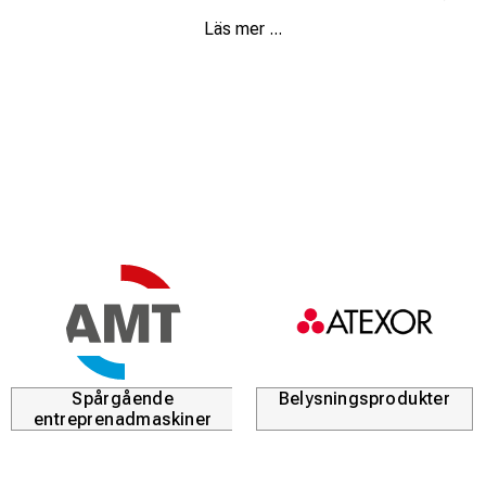
såsom rutila, basiska, rostfria elektroder samt elektroder
Läs mer ...
för gjutjärn, vilket gör den mycket flexibel i olika
arbetsmiljöer. Den moderna invertertekniken säkerställer
hög och stabil svetsström, även vid variationer i elnätet,
samtidigt som strömförbrukningen hålls låg.
Tecnica 171 S har en robust och förstärkt konstruktion
som tål damm, vatten och smuts, vilket gör den väl
lämpad för arbete både i verkstad och ute på fält.
Maskinen är utrustad med en tydlig display för inställning
av svetsström samt termostatiskt skydd mot över- och
underspänning för ökad driftsäkerhet och livslängd.
Levereras komplett med MMA-svetstillbehör och
plastväska, vilket gör den enkel att transportera och redo
att användas direkt.
Spårgående
Belysningsprodukter
entreprenadmaskiner
Fördelar
Inverterbaserad MMA- och TIG DC-svets