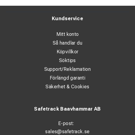
Stöd för repsvetsning
Kundservice
Kan användas med rutila, basiska, rostfria och
gjutjärnselektroder
Mitt konto
Robust konstruktion som motstår damm, vatten och
Så handlar du
smuts
Köpvillkor
Tydlig display för inställning av svetsström
Söktips
Stabil svetsström även vid varierande nätspänning
Support/Reklamation
Termostatiskt skydd mot över- och underspänning
Förlängd garanti
Säkerhet & Cookies
Levereras med tillbehör och praktisk plastväska
Tekniska data (översikt)
Safetrack Baavhammar AB
Elanslutning: 230 V
E-post:
Elektroddiameter: 1,6 – 4,0 mm
sales@safetrack.se