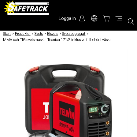
Logga in
Start
/
Produkter
/
Svets
/
Elsvets
/
Svetsaggregat
/
MMA och TIG svetsmaskin Tecnica 171/S inklusive tillbehör i väska